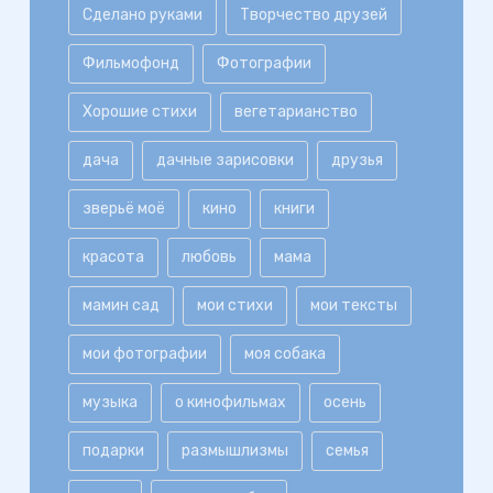
Сделано руками
Творчество друзей
Фильмофонд
Фотографии
Хорошие стихи
вегетарианство
дача
дачные зарисовки
друзья
зверьё моё
кино
книги
красота
любовь
мама
мамин сад
мои стихи
мои тексты
мои фотографии
моя собака
музыка
о кинофильмах
осень
подарки
размышлизмы
семья