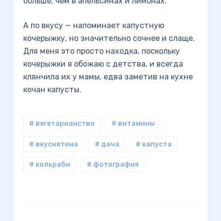
больше, чем в апельсинах и лимонах.
А по вкусу — напоминает капустную
кочерыжку, но значительно сочнее и слаще.
Для меня это просто находка, поскольку
кочерыжки я обожаю с детства, и всегда
клянчила их у мамы, едва заметив на кухне
кочан капусты.
# вегетарианство
# витамины
# вкуснятина
# дача
# капуста
# кольраби
# фотография