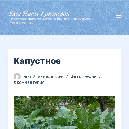
П
е
р
е
й
т
и
Капустное
к
с
у
NIKI
27 ИЮЛЯ 2011
ФОТОГРАФИИ
т
3 КОММЕНТАРИЯ
и