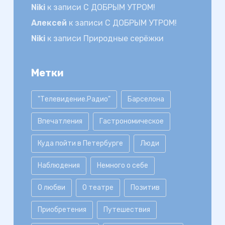
Niki
к записи
С ДОБРЫМ УТРОМ!
Алексей
к записи
С ДОБРЫМ УТРОМ!
Niki
к записи
Природные серёжки
Метки
"Телевидение.Радио"
Барселона
Впечатления
Гастрономическое
Куда пойти в Петербурге
Люди
Наблюдения
Немного о себе
О любви
О театре
Позитив
Приобретения
Путешествия