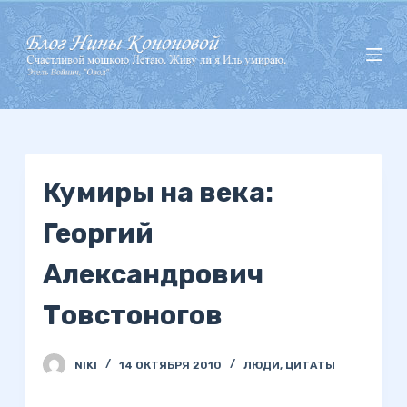
П
е
р
е
й
т
и
Кумиры на века:
к
с
Георгий
у
т
Александрович
и
Товстоногов
NIKI
14 ОКТЯБРЯ 2010
ЛЮДИ
,
ЦИТАТЫ