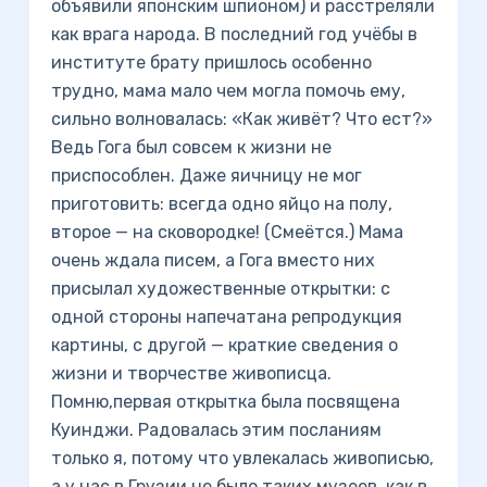
объявили японским шпионом) и расстреляли
как врага народа. В последний год учёбы в
институте брату пришлось особенно
трудно, мама мало чем могла помочь ему,
сильно волновалась: «Как живёт? Что ест?»
Ведь Гога был совсем к жизни не
приспособлен. Даже яичницу не мог
приготовить: всегда одно яйцо на полу,
второе — на сковородке! (Смеётся.) Мама
очень ждала писем, а Гога вместо них
присылал художественные открытки: с
одной стороны напечатана репродукция
картины, с другой — краткие сведения о
жизни и творчестве живописца.
Помню,первая открытка была посвящена
Куинджи. Радовалась этим посланиям
только я, потому что увлекалась живописью,
а у нас в Грузии не было таких музеев, как в