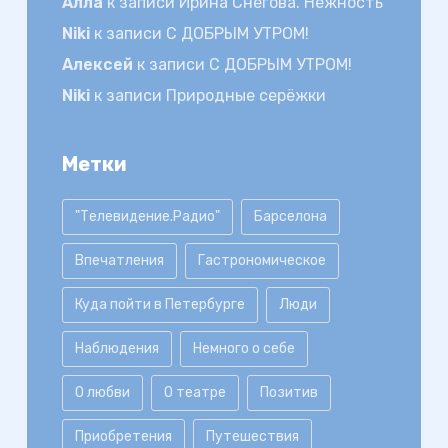
Алла
к записи
Ирина Снегова. Нежность
Niki
к записи
С ДОБРЫМ УТРОМ!
Алексей
к записи
С ДОБРЫМ УТРОМ!
Niki
к записи
Природные серёжки
Метки
"Телевидение.Радио"
Барселона
Впечатления
Гастрономическое
Куда пойти в Петербурге
Люди
Наблюдения
Немного о себе
О любви
О театре
Позитив
Приобретения
Путешествия