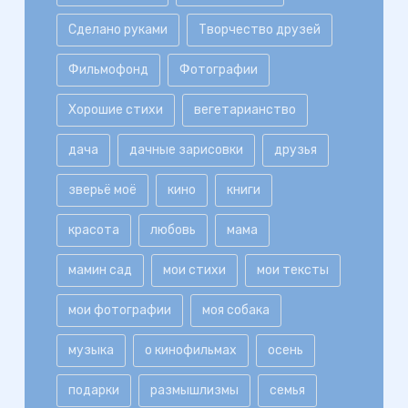
Сделано руками
Творчество друзей
Фильмофонд
Фотографии
Хорошие стихи
вегетарианство
дача
дачные зарисовки
друзья
зверьё моё
кино
книги
красота
любовь
мама
мамин сад
мои стихи
мои тексты
мои фотографии
моя собака
музыка
о кинофильмах
осень
подарки
размышлизмы
семья