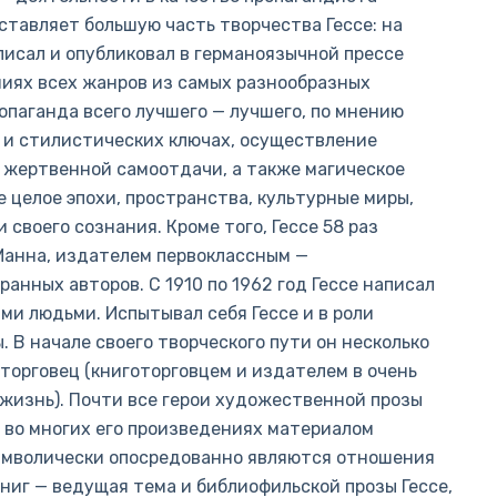
ставляет большую часть творчества Гессе: на
писал и опубликовал в германоязычной прессе
ниях всех жанров из самых разнообразных
ропаганда всего лучшего — лучшего, по мнению
х и стилистических ключах, осуществление
и жертвенной самоотдачи, а также магическое
 целое эпохи, пространства, культурные миры,
своего сознания. Кроме того, Гессе 58 раз
Манна, издателем первоклассным —
нных авторов. С 1910 по 1962 год Гессе написал
ми людьми. Испытывал себя Гессе и в роли
В начале своего творческого пути он несколько
оторговец (книготорговцем и издателем в очень
 жизнь). Почти все герои художественной прозы
и во многих его произведениях материалом
имволически опосредованно являются отношения
книг — ведущая тема и библиофильской прозы Гессе,