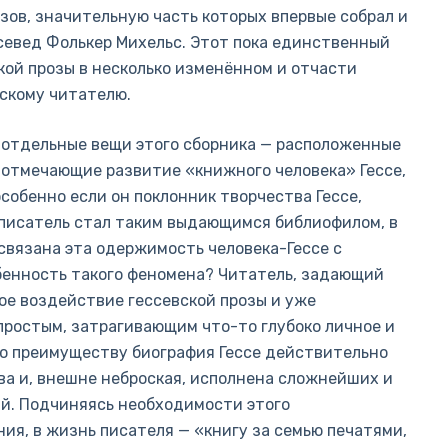
азов, значительную часть которых впервые собрал и
ссевед Фолькер Михельс. Этот пока единственный
кой прозы в несколько изменённом и отчасти
скому читателю.
 отдельные вещи этого сборника — расположенные
 отмечающие развитие «книжного человека» Гессе,
 особенно если он поклонник творчества Гессе,
к писатель стал таким выдающимся библиофилом, в
связана эта одержимость человека-Гессе с
бенность такого феномена? Читатель, задающий
ое воздействие гессевской прозы и уже
простым, затрагивающим что-то глубоко личное и
по преимуществу биография Гессе действительно
а и, внешне неброская, исполнена сложнейших и
й. Подчиняясь необходимости этого
ия, в жизнь писателя — «книгу за семью печатями,