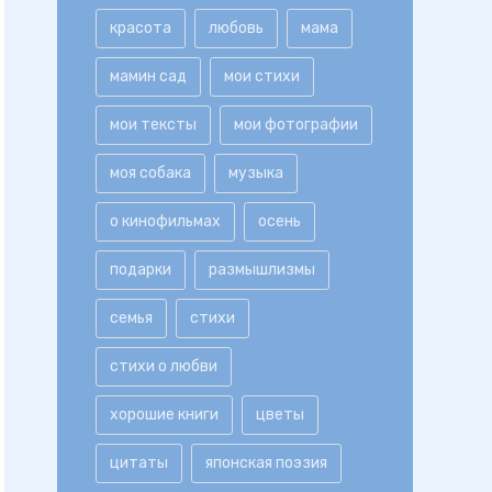
красота
любовь
мама
мамин сад
мои стихи
мои тексты
мои фотографии
моя собака
музыка
о кинофильмах
осень
подарки
размышлизмы
семья
стихи
стихи о любви
хорошие книги
цветы
цитаты
японская поэзия