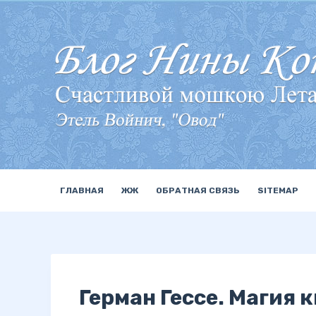
П
е
р
е
й
т
и
к
с
у
ГЛАВНАЯ
ЖЖ
ОБРАТНАЯ СВЯЗЬ
SITEMAP
т
и
Герман Гессе. Магия 