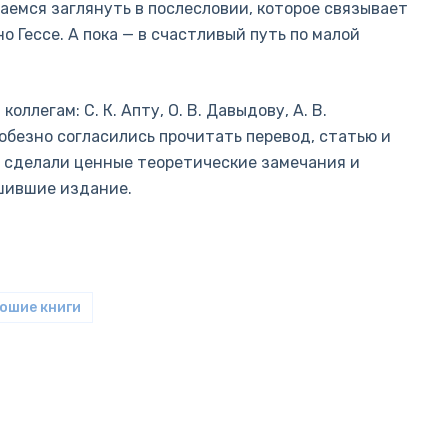
аемся заглянуть в послесловии, которое связывает
о Гессе. А пока — в счастливый путь по малой
легам: С. К. Апту, О. В. Давыдову, А. В.
любезно согласились прочитать перевод, статью и
 сделали ценные теоретические замечания и
шившие издание.
рошие книги