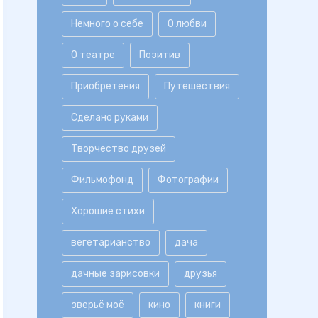
Немного о себе
О любви
О театре
Позитив
Приобретения
Путешествия
Сделано руками
Творчество друзей
Фильмофонд
Фотографии
Хорошие стихи
вегетарианство
дача
дачные зарисовки
друзья
зверьё моё
кино
книги