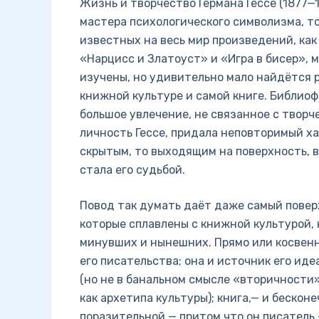
Жизнь и творчество Германа Гессе (1877—1
мастера психологического символизма, то
известных на весь мир произведений, ка
«Нарцисс и Златоуст» и «Игра в бисер», 
изучены, но удивительно мало найдётся р
книжной культуре и самой книге. Библиоф
большое увлечение, не связанное с творч
личность Гессе, придала неповторимый ха
скрытым, то выходящим на поверхность, в
стала его судьбой.
Повод так думать даёт даже самый повер
которые сплавлены с книжной культурой, к
минувших и нынешних. Прямо или косвенно
его писательства; она и источник его ид
(но не в банальном смысле «вторичности
как архетипа культуры); книга,— и бескон
поразительной — притом что он писатель