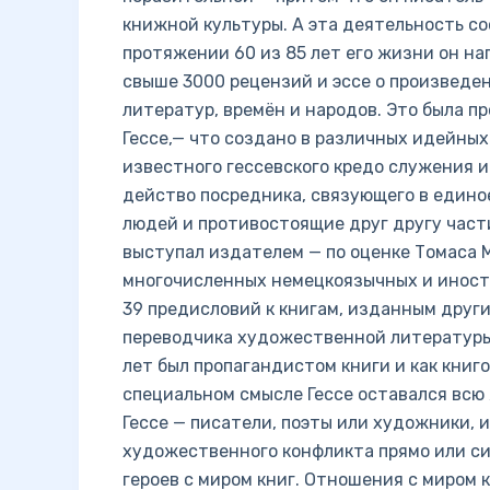
книжной культуры. А эта деятельность со
протяжении 60 из 85 лет его жизни он на
свыше 3000 рецензий и эссе о произведе
литератур, времён и народов. Это была п
Гессе,— что создано в различных идейны
известного гессевского кредо служения 
действо посредника, связующего в единое
людей и противостоящие друг другу части 
выступал издателем — по оценке Томаса 
многочисленных немецкоязычных и иностра
39 предисловий к книгам, изданным други
переводчика художественной литературы. 
лет был пропагандистом книги и как книг
специальном смысле Гессе оставался всю
Гессе — писатели, поэты или художники, 
художественного конфликта прямо или с
героев с миром книг. Отношения с миром 