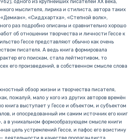
962), одного из крупнейших писателей XX века,
нкого мыслителя, лирика и стилиста, автора таких
к «Демиан», «Сиддхартха», «Степной волк»,
много раз подробно описаны и сравнительно хорошо
абот об отношении творчества и личности Гессе к
ильство Гессе представляют обычно как очень
еством писателя. А ведь книга формировала
рактер его поискам, стала лейтмотивом, то
сех его произведений, в собственном смысле слова
хностный обзор жизни и творчества писателя,
ак, пожалуй, мало у кого из других авторов времён
 книга выступает у Гессе и объектом, и субъектом
еалов, и опосредованный им самим источник его книг
», а в уникальном формообразующем смысле книги
ечная цель устремлений Гессе, и пафос его воистину
 — деятельности в качестве пропагандиста