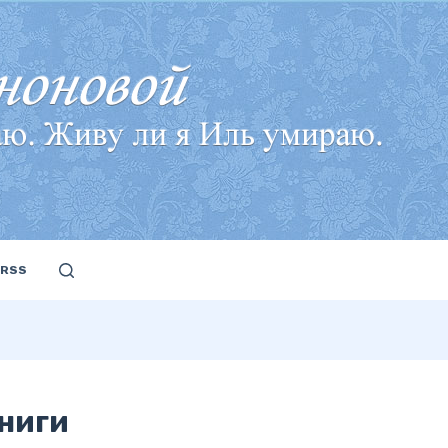
RSS
книги