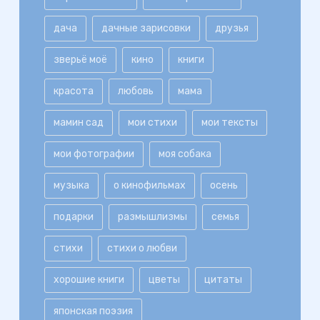
дача
дачные зарисовки
друзья
зверьё моё
кино
книги
красота
любовь
мама
мамин сад
мои стихи
мои тексты
мои фотографии
моя собака
музыка
о кинофильмах
осень
подарки
размышлизмы
семья
стихи
стихи о любви
хорошие книги
цветы
цитаты
японская поэзия