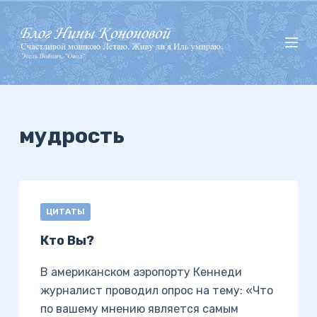
П
е
р
е
й
т
и
мудрость
к
с
у
т
ЦИТАТЫ
и
Кто Вы?
В американском аэропорту Кеннеди
журналист проводил опрос на тему: «Что
по вашему мнению является самым