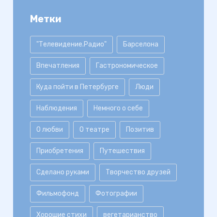
Метки
"Телевидение.Радио"
Барселона
Впечатления
Гастрономическое
Куда пойти в Петербурге
Люди
Наблюдения
Немного о себе
О любви
О театре
Позитив
Приобретения
Путешествия
Сделано руками
Творчество друзей
Фильмофонд
Фотографии
Хорошие стихи
вегетарианство