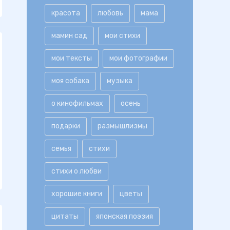
красота
любовь
мама
мамин сад
мои стихи
мои тексты
мои фотографии
моя собака
музыка
о кинофильмах
осень
подарки
размышлизмы
семья
стихи
стихи о любви
хорошие книги
цветы
цитаты
японская поэзия