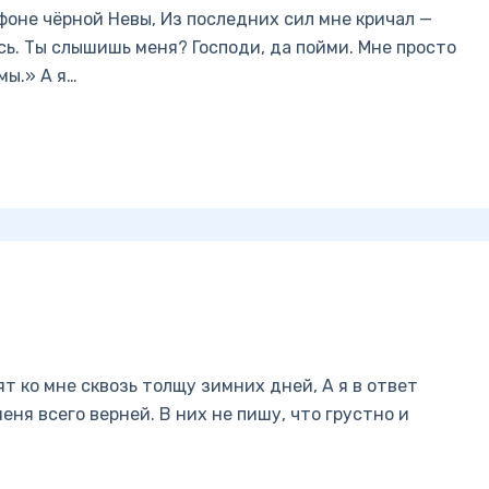
 фоне чёрной Невы, Из последних сил мне кричал —
сь. Ты слышишь меня? Господи, да пойми. Мне просто
мы.» А я…
т ко мне сквозь толщу зимних дней, А я в ответ
еня всего верней. В них не пишу, что грустно и