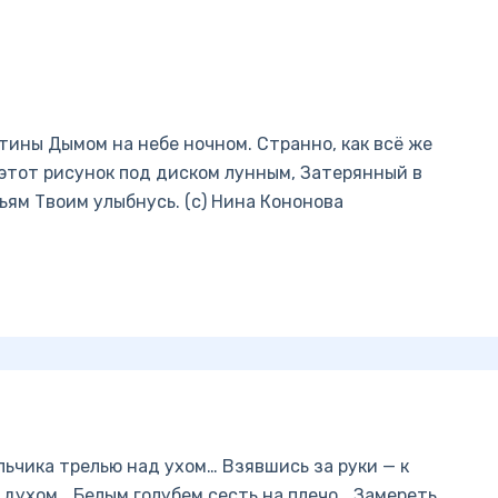
ины Дымом на небе ночном. Странно, как всё же
этот рисунок под диском лунным, Затерянный в
ьям Твоим улыбнусь. (с) Нина Кононова
льчика трелью над ухом… Взявшись за руки — к
 духом… Белым голубем сесть на плечо… Замереть