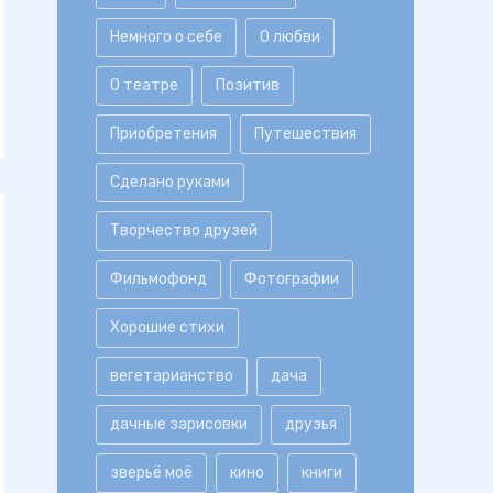
Немного о себе
О любви
О театре
Позитив
Приобретения
Путешествия
Сделано руками
Творчество друзей
Фильмофонд
Фотографии
Хорошие стихи
вегетарианство
дача
дачные зарисовки
друзья
зверьё моё
кино
книги