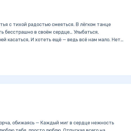
стья с тихой радостью смеяться. В лёгком танце
ть бесстрашно в своём сердце… Улыбаться,
оей касаться, И хотеть ещё — ведь всё нам мало. Нет…
ворча, обижаясь — Каждый миг в сердце нежность
люблю тебя, просто люблю. Отпуская всего на