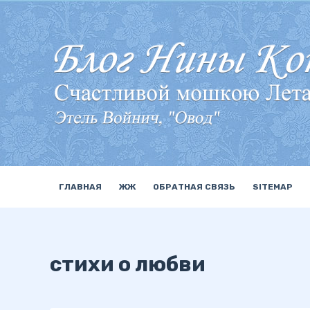
П
е
р
е
й
т
и
к
с
у
ГЛАВНАЯ
ЖЖ
ОБРАТНАЯ СВЯЗЬ
SITEMAP
т
и
стихи о любви