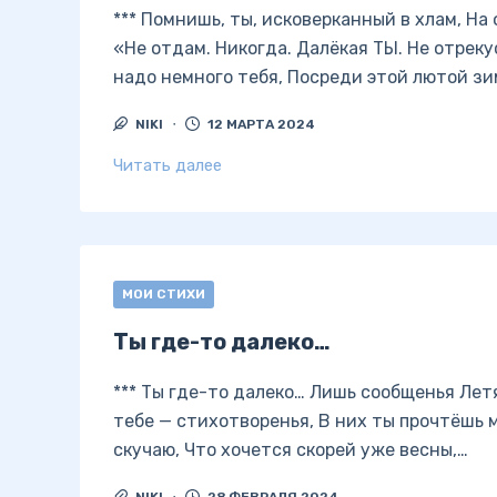
*** Помнишь, ты, исковерканный в хлам, На
«Не отдам. Никогда. Далёкая ТЫ. Не отреку
надо немного тебя, Посреди этой лютой зи
NIKI
12 МАРТА 2024
Читать далее
МОИ СТИХИ
Ты где-то далеко…
*** Ты где-то далеко… Лишь сообщенья Летя
тебе — стихотворенья, В них ты прочтёшь м
скучаю, Что хочется скорей уже весны,…