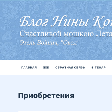
П
е
р
е
й
т
и
к
с
у
ГЛАВНАЯ
ЖЖ
ОБРАТНАЯ СВЯЗЬ
SITEMAP
т
и
Приобретения