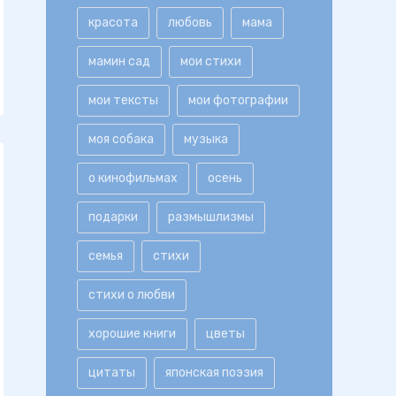
красота
любовь
мама
мамин сад
мои стихи
мои тексты
мои фотографии
моя собака
музыка
о кинофильмах
осень
подарки
размышлизмы
семья
стихи
стихи о любви
хорошие книги
цветы
цитаты
японская поэзия