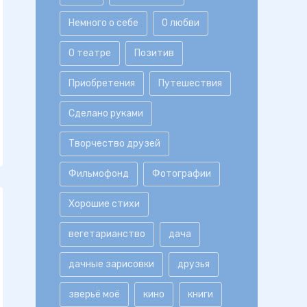
Немного о себе
О любви
О театре
Позитив
Приобретения
Путешествия
Сделано руками
Творчество друзей
Фильмофонд
Фотографии
Хорошие стихи
вегетарианство
дача
дачные зарисовки
друзья
зверьё моё
кино
книги