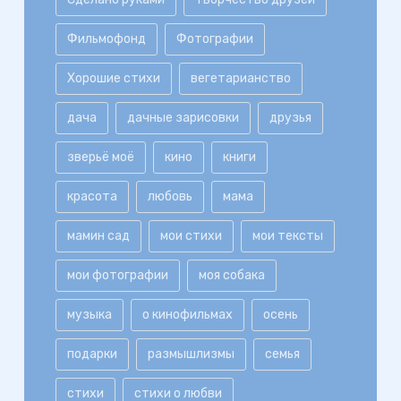
Фильмофонд
Фотографии
Хорошие стихи
вегетарианство
дача
дачные зарисовки
друзья
зверьё моё
кино
книги
красота
любовь
мама
мамин сад
мои стихи
мои тексты
мои фотографии
моя собака
музыка
о кинофильмах
осень
подарки
размышлизмы
семья
стихи
стихи о любви