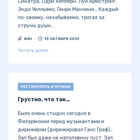
Синатра, Одри Хепберн, Луи Армстронг,
Энди Уилльямс, Генри Манчини… Каждый
по-своему, незабываемо, трогая за
струны души…
NIKI
13 ОКТЯБРЯ 2013
Читать далее
РАСТВОРЯЯСЬ В МУЗЫКЕ
Грустно, что так…
Было очень стыдно сегодня в
Филармонии перед музыкантами и
дирижёром (дирижировал Ганс Граф)…
Зал был даже не наполовину пуст. Зал