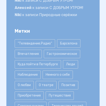
Niki
к записи
С ДОБРЫМ УТРОМ!
Алексей
к записи
С ДОБРЫМ УТРОМ!
Niki
к записи
Природные серёжки
Метки
"Телевидение.Радио"
Барселона
Впечатления
Гастрономическое
Куда пойти в Петербурге
Люди
Наблюдения
Немного о себе
О любви
О театре
Позитив
Приобретения
Путешествия
Сделано руками
Творчество друзей