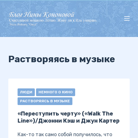
П
е
р
е
й
т
и
Растворяясь в музыке
к
с
у
т
ЛЮДИ
НЕМНОГО О КИНО
и
РАСТВОРЯЯСЬ В МУЗЫКЕ
«Переступить черту» («Walk The
Line»)/Джонни Кэш и Джун Картер
Как-то так само собой получилось, что