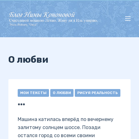
П
е
р
е
й
т
и
О любви
к
с
у
т
МОИ ТЕКСТЫ
О ЛЮБВИ
РИСУЯ РЕАЛЬНОСТЬ
и
***
Машина катилась вперёд по вечернему
залитому солнцем шоссе. Позади
остался город со всеми своими