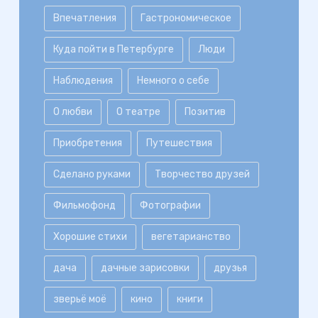
Впечатления
Гастрономическое
Куда пойти в Петербурге
Люди
Наблюдения
Немного о себе
О любви
О театре
Позитив
Приобретения
Путешествия
Сделано руками
Творчество друзей
Фильмофонд
Фотографии
Хорошие стихи
вегетарианство
дача
дачные зарисовки
друзья
зверьё моё
кино
книги