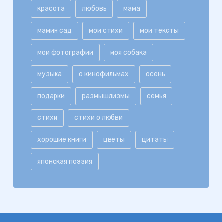
красота
любовь
мама
мамин сад
мои стихи
мои тексты
мои фотографии
моя собака
музыка
о кинофильмах
осень
подарки
размышлизмы
семья
стихи
стихи о любви
хорошие книги
цветы
цитаты
японская поэзия