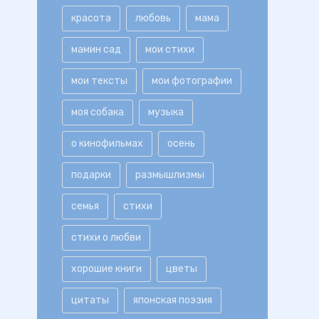
красота
любовь
мама
мамин сад
мои стихи
мои тексты
мои фотографии
моя собака
музыка
о кинофильмах
осень
подарки
размышлизмы
семья
стихи
стихи о любви
хорошие книги
цветы
цитаты
японская поэзия