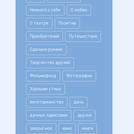
Немного о себе
О любви
О театре
Позитив
Приобретения
Путешествия
Сделано руками
Творчество друзей
Фильмофонд
Фотографии
Хорошие стихи
вегетарианство
дача
дачные зарисовки
друзья
зверьё моё
кино
книги