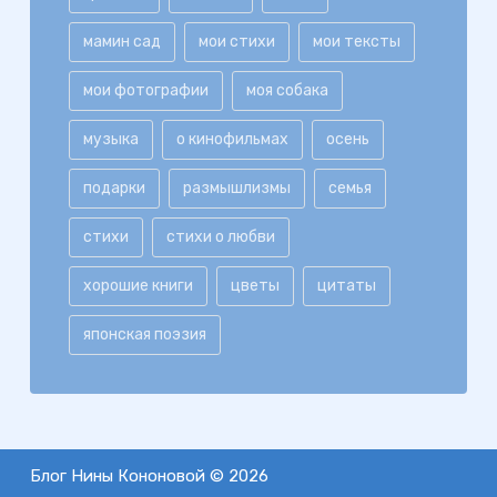
мамин сад
мои стихи
мои тексты
мои фотографии
моя собака
музыка
о кинофильмах
осень
подарки
размышлизмы
семья
стихи
стихи о любви
хорошие книги
цветы
цитаты
японская поэзия
Блог Нины Кононовой © 2026