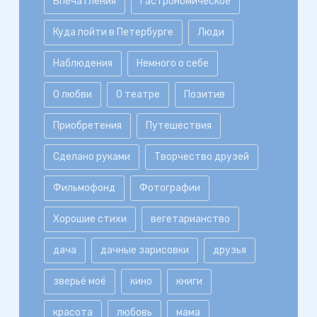
Впечатления
Гастрономическое
Куда пойти в Петербурге
Люди
Наблюдения
Немного о себе
О любви
О театре
Позитив
Приобретения
Путешествия
Сделано руками
Творчество друзей
Фильмофонд
Фотографии
Хорошие стихи
вегетарианство
дача
дачные зарисовки
друзья
зверьё моё
кино
книги
красота
любовь
мама