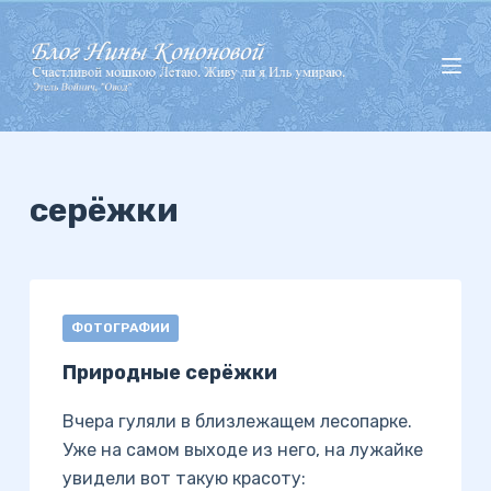
П
е
р
е
й
т
и
серёжки
к
с
у
т
ФОТОГРАФИИ
и
Природные серёжки
Вчера гуляли в близлежащем лесопарке.
Уже на самом выходе из него, на лужайке
увидели вот такую красоту: