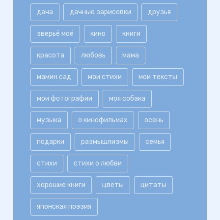
дача
дачные зарисовки
друзья
зверьё моё
кино
книги
красота
любовь
мама
мамин сад
мои стихи
мои тексты
мои фотографии
моя собака
музыка
о кинофильмах
осень
подарки
размышлизмы
семья
стихи
стихи о любви
хорошие книги
цветы
цитаты
японская поэзия