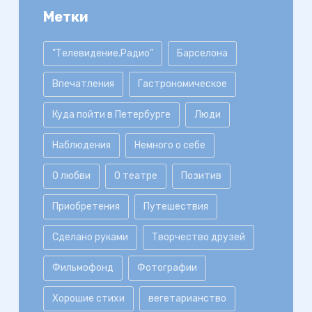
Метки
"Телевидение.Радио"
Барселона
Впечатления
Гастрономическое
Куда пойти в Петербурге
Люди
Наблюдения
Немного о себе
О любви
О театре
Позитив
Приобретения
Путешествия
Сделано руками
Творчество друзей
Фильмофонд
Фотографии
Хорошие стихи
вегетарианство