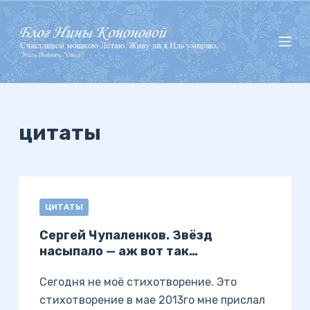
П
е
р
е
й
т
и
цитаты
к
с
у
т
ЦИТАТЫ
и
Сергей Чупаленков. Звёзд
насыпало — аж вот так…
Сегодня не моё стихотворение. Это
стихотворение в мае 2013го мне прислал