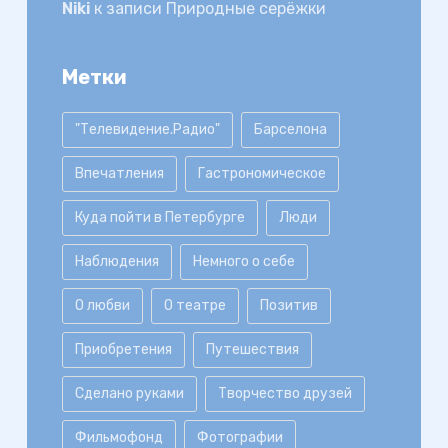
Niki
к записи
Природные серёжки
Метки
"Телевидение.Радио"
Барселона
Впечатления
Гастрономическое
Куда пойти в Петербурге
Люди
Наблюдения
Немного о себе
О любви
О театре
Позитив
Приобретения
Путешествия
Сделано руками
Творчество друзей
Фильмофонд
Фотографии