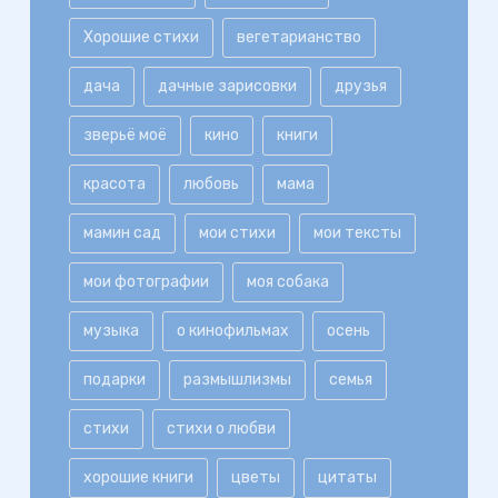
Хорошие стихи
вегетарианство
дача
дачные зарисовки
друзья
зверьё моё
кино
книги
красота
любовь
мама
мамин сад
мои стихи
мои тексты
мои фотографии
моя собака
музыка
о кинофильмах
осень
подарки
размышлизмы
семья
стихи
стихи о любви
хорошие книги
цветы
цитаты