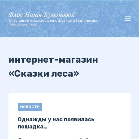
П
е
р
е
й
т
и
интернет-магазин
к
«Сказки леса»
с
у
т
и
НОВОСТИ
Однажды у нас появилась
лошадка…