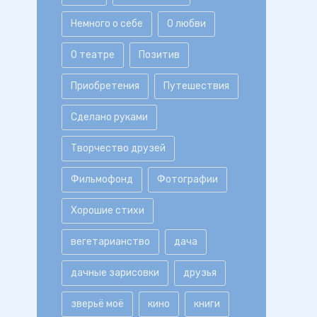
Немного о себе
О любви
О театре
Позитив
Приобретения
Путешествия
Сделано руками
Творчество друзей
Фильмофонд
Фотографии
Хорошие стихи
вегетарианство
дача
дачные зарисовки
друзья
зверьё моё
кино
книги