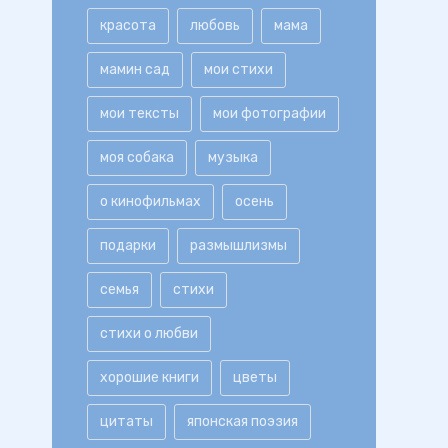
красота
любовь
мама
мамин сад
мои стихи
мои тексты
мои фотографии
моя собака
музыка
о кинофильмах
осень
подарки
размышлизмы
семья
стихи
стихи о любви
хорошие книги
цветы
цитаты
японская поэзия