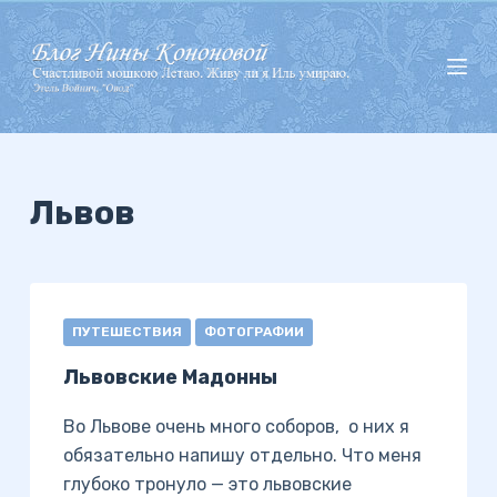
П
е
р
е
й
т
и
Львов
к
с
у
т
ПУТЕШЕСТВИЯ
ФОТОГРАФИИ
и
Львовские Мадонны
Во Львове очень много соборов, о них я
обязательно напишу отдельно. Что меня
глубоко тронуло — это львовские