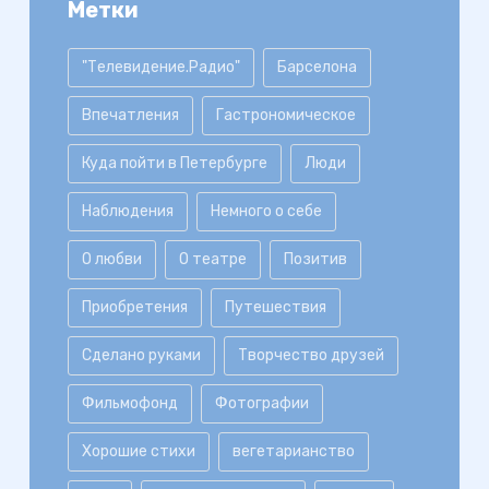
Метки
"Телевидение.Радио"
Барселона
Впечатления
Гастрономическое
Куда пойти в Петербурге
Люди
Наблюдения
Немного о себе
О любви
О театре
Позитив
Приобретения
Путешествия
Сделано руками
Творчество друзей
Фильмофонд
Фотографии
Хорошие стихи
вегетарианство