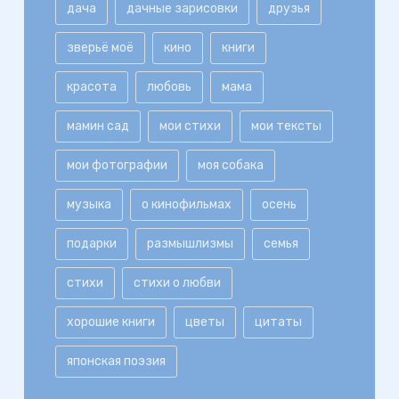
дача
дачные зарисовки
друзья
зверьё моё
кино
книги
красота
любовь
мама
мамин сад
мои стихи
мои тексты
мои фотографии
моя собака
музыка
о кинофильмах
осень
подарки
размышлизмы
семья
стихи
стихи о любви
хорошие книги
цветы
цитаты
японская поэзия