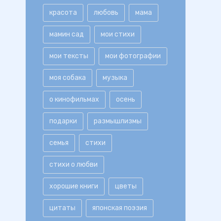
красота
любовь
мама
мамин сад
мои стихи
мои тексты
мои фотографии
моя собака
музыка
о кинофильмах
осень
подарки
размышлизмы
семья
стихи
стихи о любви
хорошие книги
цветы
цитаты
японская поэзия