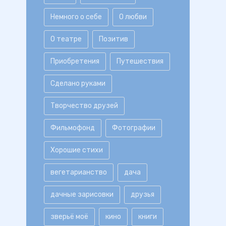
Немного о себе
О любви
О театре
Позитив
Приобретения
Путешествия
Сделано руками
Творчество друзей
Фильмофонд
Фотографии
Хорошие стихи
вегетарианство
дача
дачные зарисовки
друзья
зверьё моё
кино
книги