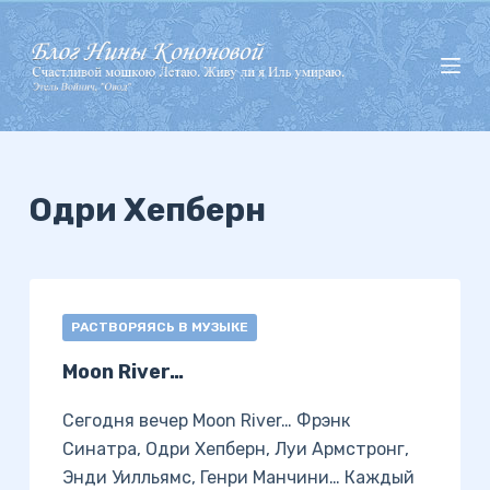
П
е
р
е
й
т
и
Одри Хепберн
к
с
у
т
РАСТВОРЯЯСЬ В МУЗЫКЕ
и
Moon River…
Сегодня вечер Moon River… Фрэнк
Синатра, Одри Хепберн, Луи Армстронг,
Энди Уилльямс, Генри Манчини… Каждый