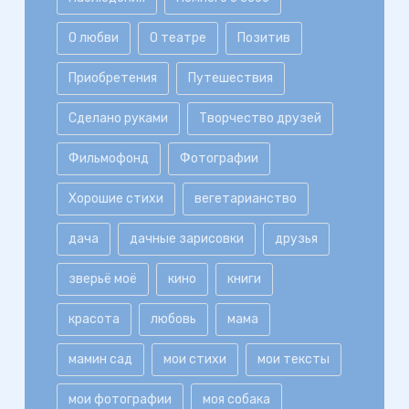
О любви
О театре
Позитив
Приобретения
Путешествия
Сделано руками
Творчество друзей
Фильмофонд
Фотографии
Хорошие стихи
вегетарианство
дача
дачные зарисовки
друзья
зверьё моё
кино
книги
красота
любовь
мама
мамин сад
мои стихи
мои тексты
мои фотографии
моя собака