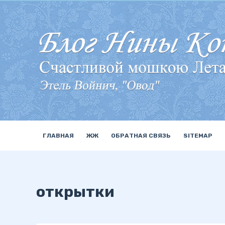
П
е
р
е
й
т
и
к
с
у
ГЛАВНАЯ
ЖЖ
ОБРАТНАЯ СВЯЗЬ
SITEMAP
т
и
открытки