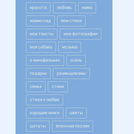
красота
любовь
мама
мамин сад
мои стихи
мои тексты
мои фотографии
моя собака
музыка
о кинофильмах
осень
подарки
размышлизмы
семья
стихи
стихи о любви
хорошие книги
цветы
цитаты
японская поэзия