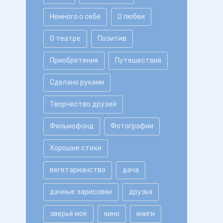
Немного о себе
О любви
О театре
Позитив
Приобретения
Путешествия
Сделано руками
Творчество друзей
Фильмофонд
Фотографии
Хорошие стихи
вегетарианство
дача
дачные зарисовки
друзья
зверьё моё
кино
книги