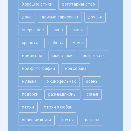
Хорошие стихи
вегетарианство
дача
дачные зарисовки
друзья
зверьё моё
кино
книги
красота
любовь
мама
мамин сад
мои стихи
мои тексты
мои фотографии
моя собака
музыка
о кинофильмах
осень
подарки
размышлизмы
семья
стихи
стихи о любви
хорошие книги
цветы
цитаты