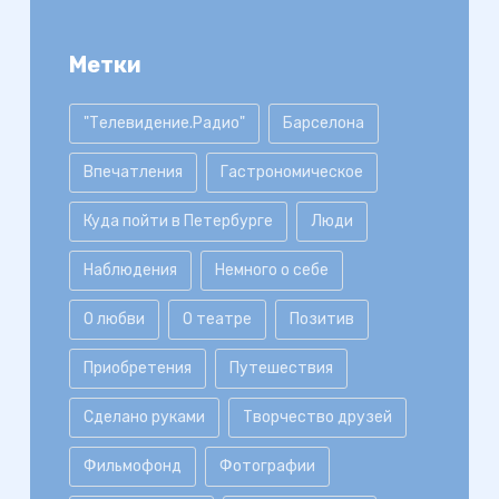
Метки
"Телевидение.Радио"
Барселона
Впечатления
Гастрономическое
Куда пойти в Петербурге
Люди
Наблюдения
Немного о себе
О любви
О театре
Позитив
Приобретения
Путешествия
Сделано руками
Творчество друзей
Фильмофонд
Фотографии