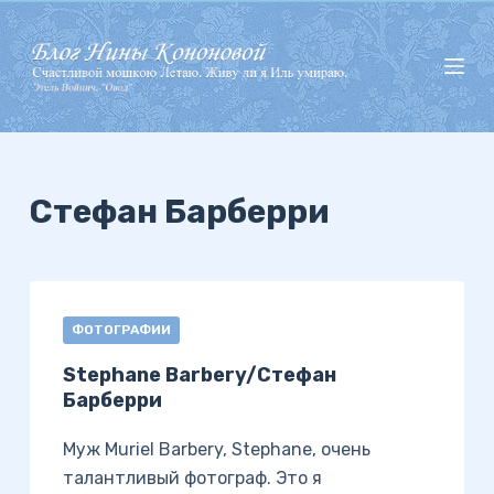
П
е
р
е
й
т
и
Стефан Барберри
к
с
у
т
ФОТОГРАФИИ
и
Stephane Barbery/Стефан
Барберри
Муж Muriel Barbery, Stephane, очень
талантливый фотограф. Это я