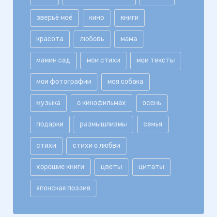
зверьё моё
кино
книги
красота
любовь
мама
мамин сад
мои стихи
мои тексты
мои фотографии
моя собака
музыка
о кинофильмах
осень
подарки
размышлизмы
семья
стихи
стихи о любви
хорошие книги
цветы
цитаты
японская поэзия