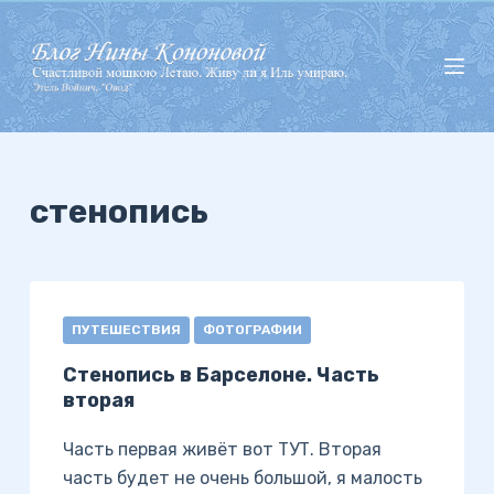
П
е
р
е
й
т
и
стенопись
к
с
у
т
ПУТЕШЕСТВИЯ
ФОТОГРАФИИ
и
Стенопись в Барселоне. Часть
вторая
Часть первая живёт вот ТУТ. Вторая
часть будет не очень большой, я малость