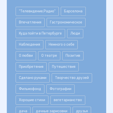
"Телевидение.Радио"
Барселона
Впечатления
Гастрономическое
Куда пойти в Петербурге
Люди
Наблюдения
Немного о себе
О любви
О театре
Позитив
Приобретения
Путешествия
Сделано руками
Творчество друзей
Фильмофонд
Фотографии
Хорошие стихи
вегетарианство
дача
дачные зарисовки
друзья