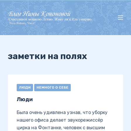
П
е
р
е
й
т
и
заметки на полях
к
с
у
т
ЛЮДИ
НЕМНОГО О СЕБЕ
и
Люди
Была очень удивлена узнав, что уборку
нашего офиса делает звукорежиссёр
цирка на Фонтанке, человек с высшим