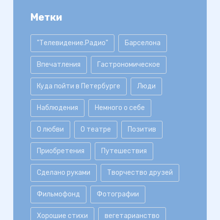
Метки
"Телевидение.Радио"
Барселона
Впечатления
Гастрономическое
Куда пойти в Петербурге
Люди
Наблюдения
Немного о себе
О любви
О театре
Позитив
Приобретения
Путешествия
Сделано руками
Творчество друзей
Фильмофонд
Фотографии
Хорошие стихи
вегетарианство