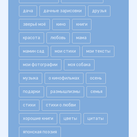
дача
дачные зарисовки
друзья
зверьё моё
кино
книги
красота
любовь
мама
мамин сад
мои стихи
мои тексты
мои фотографии
моя собака
музыка
о кинофильмах
осень
подарки
размышлизмы
семья
стихи
стихи о любви
хорошие книги
цветы
цитаты
японская поэзия