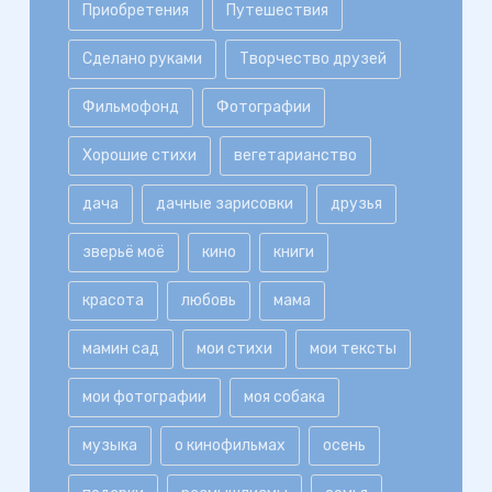
Приобретения
Путешествия
Сделано руками
Творчество друзей
Фильмофонд
Фотографии
Хорошие стихи
вегетарианство
дача
дачные зарисовки
друзья
зверьё моё
кино
книги
красота
любовь
мама
мамин сад
мои стихи
мои тексты
мои фотографии
моя собака
музыка
о кинофильмах
осень