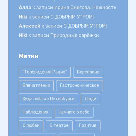
Алла
к записи
Ирина Снегова. Нежность
Niki
к записи
С ДОБРЫМ УТРОМ!
Алексей
к записи
С ДОБРЫМ УТРОМ!
Niki
к записи
Природные серёжки
Метки
"Телевидение.Радио"
Барселона
Впечатления
Гастрономическое
Куда пойти в Петербурге
Люди
Наблюдения
Немного о себе
О любви
О театре
Позитив