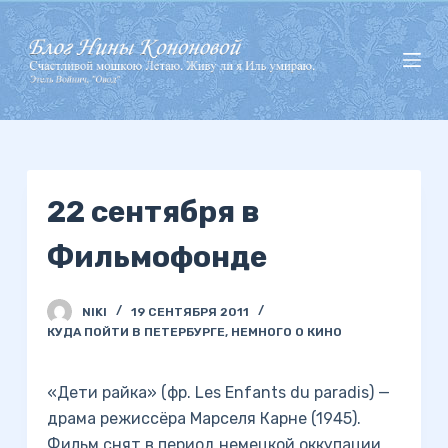
П
е
р
е
й
т
и
22 сентября в
к
с
Фильмофонде
у
т
и
NIKI
19 СЕНТЯБРЯ 2011
КУДА ПОЙТИ В ПЕТЕРБУРГЕ
,
НЕМНОГО О КИНО
«Дети райка» (фр. Les Enfants du paradis) —
драма режиссёра Марселя Карне (1945).
Фильм снят в период немецкой оккупации