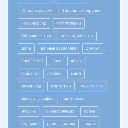
Сделано руками
Творчество друзей
Фильмофонд
Фотографии
Хорошие стихи
вегетарианство
дача
дачные зарисовки
друзья
зверьё моё
кино
книги
красота
любовь
мама
мамин сад
мои стихи
мои тексты
мои фотографии
моя собака
музыка
о кинофильмах
осень
подарки
размышлизмы
семья