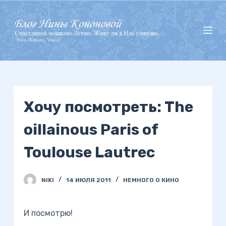
П
е
р
е
й
т
и
Хочу посмотреть: The
к
с
oillainous Paris of
у
т
Toulouse Lautrec
и
NIKI
14 ИЮЛЯ 2011
НЕМНОГО О КИНО
И посмотрю!