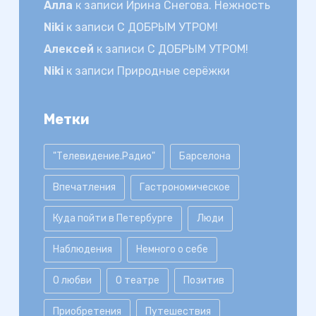
Алла
к записи
Ирина Снегова. Нежность
Niki
к записи
С ДОБРЫМ УТРОМ!
Алексей
к записи
С ДОБРЫМ УТРОМ!
Niki
к записи
Природные серёжки
Метки
"Телевидение.Радио"
Барселона
Впечатления
Гастрономическое
Куда пойти в Петербурге
Люди
Наблюдения
Немного о себе
О любви
О театре
Позитив
Приобретения
Путешествия