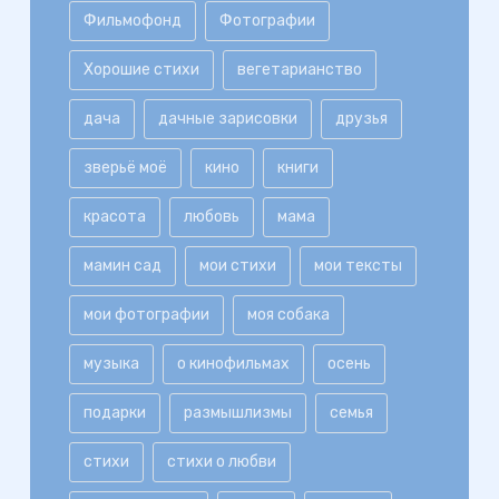
Фильмофонд
Фотографии
Хорошие стихи
вегетарианство
дача
дачные зарисовки
друзья
зверьё моё
кино
книги
красота
любовь
мама
мамин сад
мои стихи
мои тексты
мои фотографии
моя собака
музыка
о кинофильмах
осень
подарки
размышлизмы
семья
стихи
стихи о любви