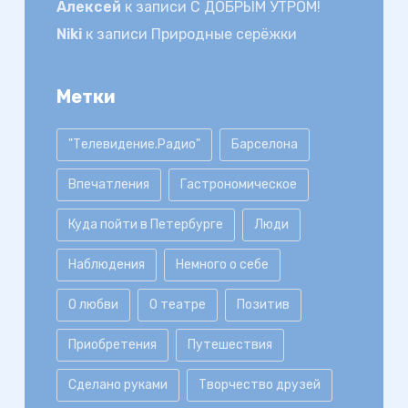
Алексей
к записи
С ДОБРЫМ УТРОМ!
Niki
к записи
Природные серёжки
Метки
"Телевидение.Радио"
Барселона
Впечатления
Гастрономическое
Куда пойти в Петербурге
Люди
Наблюдения
Немного о себе
О любви
О театре
Позитив
Приобретения
Путешествия
Сделано руками
Творчество друзей