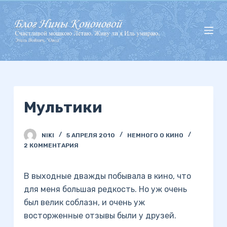
П
е
р
е
й
т
и
Мультики
к
с
у
NIKI
5 АПРЕЛЯ 2010
НЕМНОГО О КИНО
т
2 КОММЕНТАРИЯ
и
В выходные дважды побывала в кино, что
для меня большая редкость. Но уж очень
был велик соблазн, и очень уж
восторженные отзывы были у друзей.