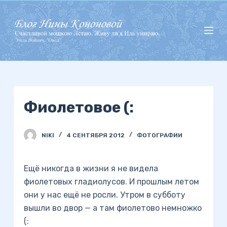
П
е
р
е
й
т
и
Фиолетовое (:
к
с
у
NIKI
4 СЕНТЯБРЯ 2012
ФОТОГРАФИИ
т
и
Ещё никогда в жизни я не видела
фиолетовых гладиолусов. И прошлым летом
они у нас ещё не росли. Утром в субботу
вышли во двор — а там фиолетово немножко
(: