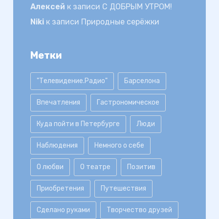
Алексей
к записи
С ДОБРЫМ УТРОМ!
Niki
к записи
Природные серёжки
Метки
"Телевидение.Радио"
Барселона
Впечатления
Гастрономическое
Куда пойти в Петербурге
Люди
Наблюдения
Немного о себе
О любви
О театре
Позитив
Приобретения
Путешествия
Сделано руками
Творчество друзей