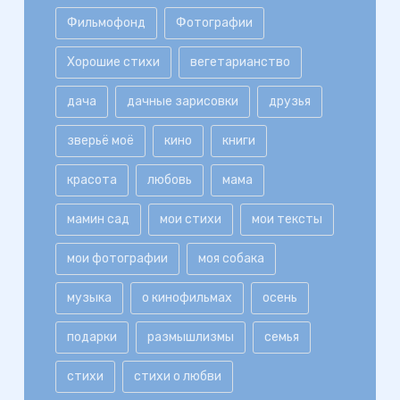
Фильмофонд
Фотографии
Хорошие стихи
вегетарианство
дача
дачные зарисовки
друзья
зверьё моё
кино
книги
красота
любовь
мама
мамин сад
мои стихи
мои тексты
мои фотографии
моя собака
музыка
о кинофильмах
осень
подарки
размышлизмы
семья
стихи
стихи о любви