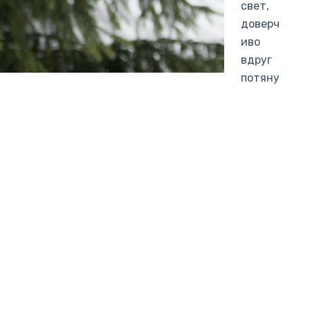
свет,
доверч
иво
вдруг
потяну