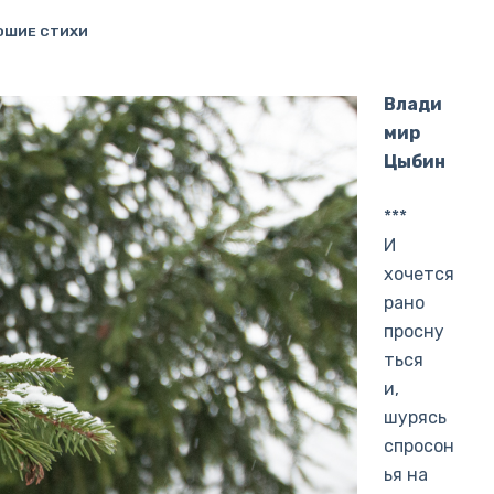
ОШИЕ СТИХИ
Влади
мир
Цыбин
***
И
хочется
рано
просну
ться
и,
шурясь
спросон
ья на