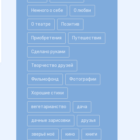
Немного о себе
О любви
О театре
Позитив
Приобретения
Путешествия
Сделано руками
Творчество друзей
Фильмофонд
Фотографии
Хорошие стихи
вегетарианство
дача
дачные зарисовки
друзья
зверьё моё
кино
книги