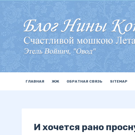
П
е
р
е
й
т
и
к
с
у
ГЛАВНАЯ
ЖЖ
ОБРАТНАЯ СВЯЗЬ
SITEMAP
т
и
И хочется рано прос