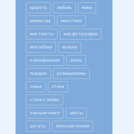
красота
любовь
мама
мамин сад
мои стихи
мои тексты
мои фотографии
моя собака
музыка
о кинофильмах
осень
подарки
размышлизмы
семья
стихи
стихи о любви
хорошие книги
цветы
цитаты
японская поэзия