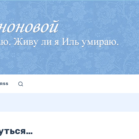
RSS
нуться…