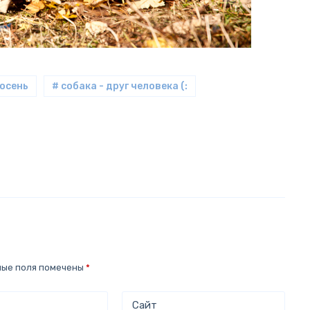
 осень
# собака - друг человека (:
ные поля помечены
*
Сайт