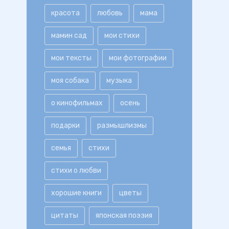
красота
любовь
мама
мамин сад
мои стихи
мои тексты
мои фотографии
моя собака
музыка
о кинофильмах
осень
подарки
размышлизмы
семья
стихи
стихи о любви
хорошие книги
цветы
цитаты
японская поэзия