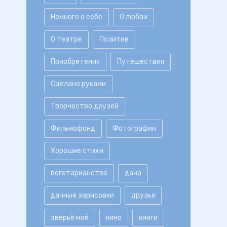
Немного о себе
О любви
О театре
Позитив
Приобретения
Путешествия
Сделано руками
Творчество друзей
Фильмофонд
Фотографии
Хорошие стихи
вегетарианство
дача
дачные зарисовки
друзья
зверьё моё
кино
книги