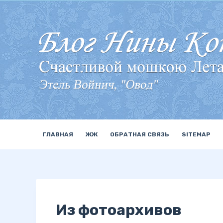
П
е
р
е
й
т
и
к
с
у
ГЛАВНАЯ
ЖЖ
ОБРАТНАЯ СВЯЗЬ
SITEMAP
т
и
Из фотоархивов