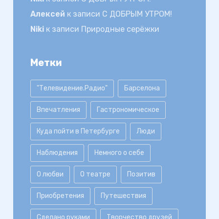
Алексей
к записи
С ДОБРЫМ УТРОМ!
Niki
к записи
Природные серёжки
Метки
"Телевидение.Радио"
Барселона
Впечатления
Гастрономическое
Куда пойти в Петербурге
Люди
Наблюдения
Немного о себе
О любви
О театре
Позитив
Приобретения
Путешествия
Сделано руками
Творчество друзей