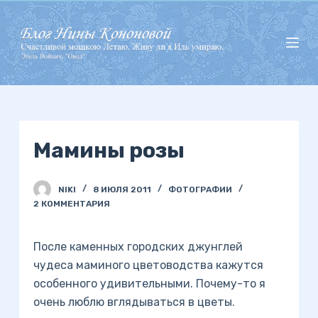
П
е
р
е
й
т
и
Мамины розы
к
с
у
NIKI
8 ИЮЛЯ 2011
ФОТОГРАФИИ
т
2 КОММЕНТАРИЯ
и
После каменных городских джунглей
чудеса маминого цветоводства кажутся
особенного удивительными. Почему-то я
очень люблю вглядываться в цветы.