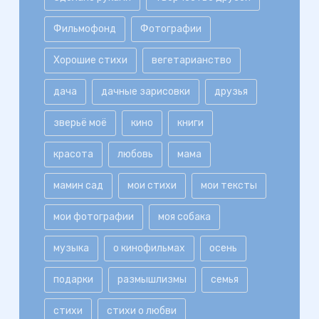
Фильмофонд
Фотографии
Хорошие стихи
вегетарианство
дача
дачные зарисовки
друзья
зверьё моё
кино
книги
красота
любовь
мама
мамин сад
мои стихи
мои тексты
мои фотографии
моя собака
музыка
о кинофильмах
осень
подарки
размышлизмы
семья
стихи
стихи о любви