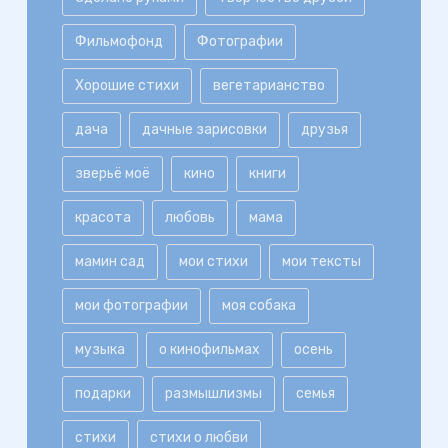
Фильмофонд
Фотографии
Хорошие стихи
вегетарианство
дача
дачные зарисовки
друзья
зверьё моё
кино
книги
красота
любовь
мама
мамин сад
мои стихи
мои тексты
мои фотографии
моя собака
музыка
о кинофильмах
осень
подарки
размышлизмы
семья
стихи
стихи о любви