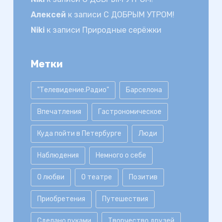
Алексей
к записи
С ДОБРЫМ УТРОМ!
Niki
к записи
Природные серёжки
Метки
"Телевидение.Радио"
Барселона
Впечатления
Гастрономическое
Куда пойти в Петербурге
Люди
Наблюдения
Немного о себе
О любви
О театре
Позитив
Приобретения
Путешествия
Сделано руками
Творчество друзей