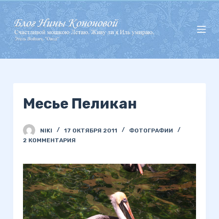
П
е
р
е
й
т
и
Месье Пеликан
к
с
у
NIKI
17 ОКТЯБРЯ 2011
ФОТОГРАФИИ
т
2 КОММЕНТАРИЯ
и