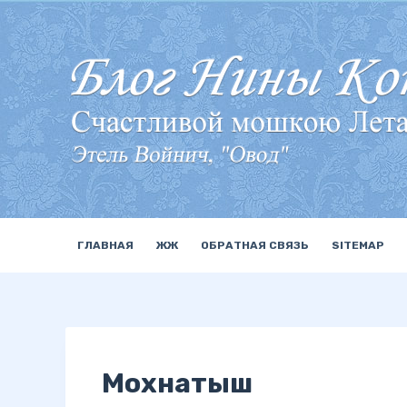
П
е
р
е
й
т
и
к
с
у
ГЛАВНАЯ
ЖЖ
ОБРАТНАЯ СВЯЗЬ
SITEMAP
т
и
Мохнатыш