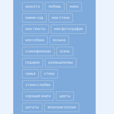
красота
любовь
мама
мамин сад
мои стихи
мои тексты
мои фотографии
моя собака
музыка
о кинофильмах
осень
подарки
размышлизмы
семья
стихи
стихи о любви
хорошие книги
цветы
цитаты
японская поэзия