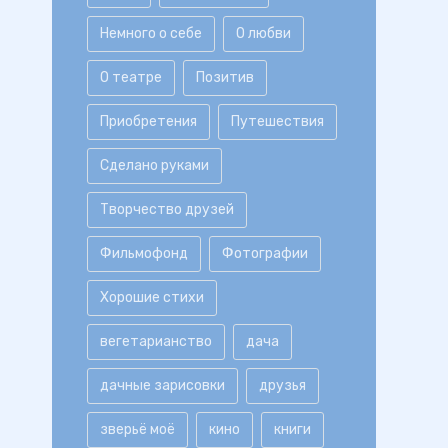
Немного о себе
О любви
О театре
Позитив
Приобретения
Путешествия
Сделано руками
Творчество друзей
Фильмофонд
Фотографии
Хорошие стихи
вегетарианство
дача
дачные зарисовки
друзья
зверьё моё
кино
книги