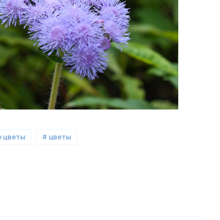
е цветы
# цветы