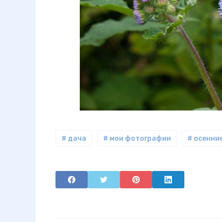
# дача
# мои фотографии
# осенни