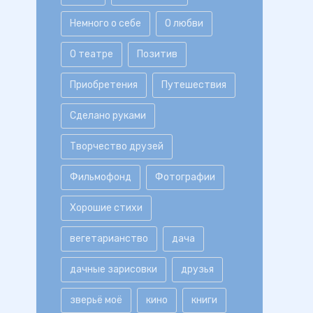
Немного о себе
О любви
О театре
Позитив
Приобретения
Путешествия
Сделано руками
Творчество друзей
Фильмофонд
Фотографии
Хорошие стихи
вегетарианство
дача
дачные зарисовки
друзья
зверьё моё
кино
книги