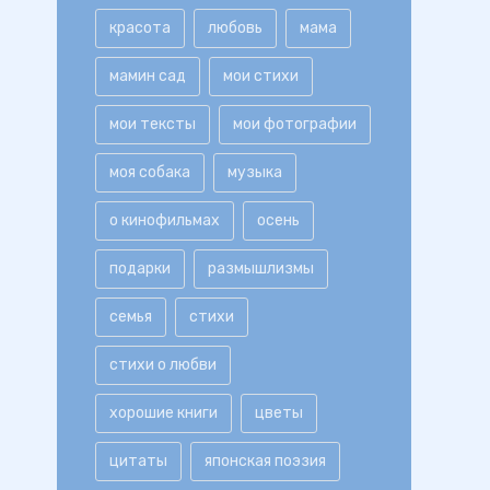
красота
любовь
мама
мамин сад
мои стихи
мои тексты
мои фотографии
моя собака
музыка
о кинофильмах
осень
подарки
размышлизмы
семья
стихи
стихи о любви
хорошие книги
цветы
цитаты
японская поэзия