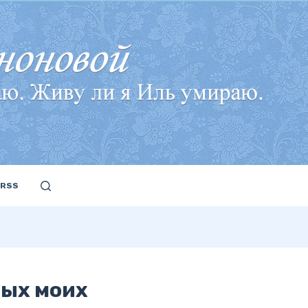
RSS
мых моих