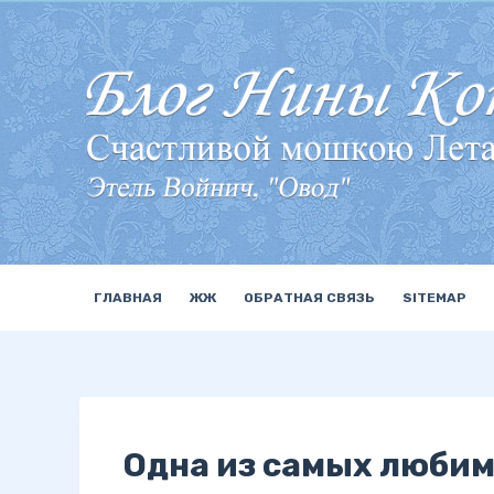
П
е
р
е
й
т
и
к
с
у
ГЛАВНАЯ
ЖЖ
ОБРАТНАЯ СВЯЗЬ
SITEMAP
т
и
Одна из самых люби