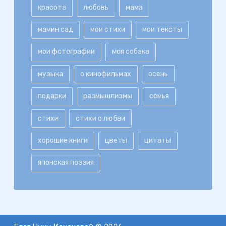
красота
любовь
мама
мамин сад
мои стихи
мои тексты
мои фотографии
моя собака
музыка
о кинофильмах
осень
подарки
размышлизмы
семья
стихи
стихи о любви
хорошие книги
цветы
цитаты
японская поэзия