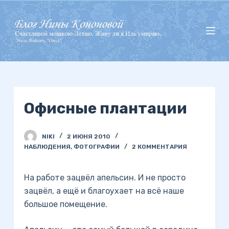
П
е
р
е
й
т
и
Офисные плантации
к
с
у
NIKI
2 ИЮНЯ 2010
т
НАБЛЮДЕНИЯ
,
ФОТОГРАФИИ
2 КОММЕНТАРИЯ
и
На работе зацвёл апельсин. И не просто
зацвёл, а ещё и благоухает на всё наше
большое помещение.