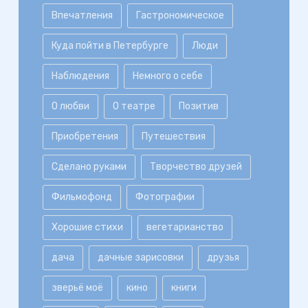
Впечатления
Гастрономическое
Куда пойти в Петербурге
Люди
Наблюдения
Немного о себе
О любви
О театре
Позитив
Приобретения
Путешествия
Сделано руками
Творчество друзей
Фильмофонд
Фотографии
Хорошие стихи
вегетарианство
дача
дачные зарисовки
друзья
зверьё моё
кино
книги