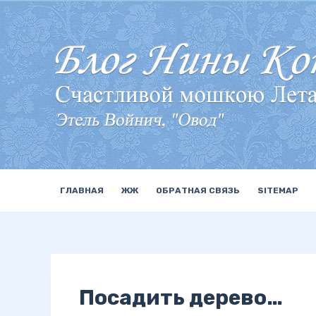
П
е
р
е
й
т
и
к
с
у
ГЛАВНАЯ
ЖЖ
ОБРАТНАЯ СВЯЗЬ
SITEMAP
т
и
Посадить дерево…