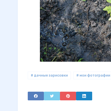
# дачные зарисовки
# мои фотографии