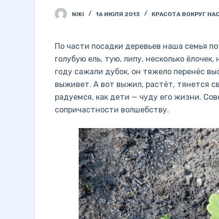
NIKI
16 ИЮЛЯ 2013
КРАСОТА ВОКРУГ НА
По части посадки деревьев наша семья п
голубую ель, тую, липу, несколько ёлочек,
году сажали дубок, он тяжело перенёс выс
выживет. А вот выжил, растёт, тянется с
радуемся, как дети — чуду его жизни. С
сопричастности волшебству.