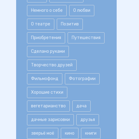
Немного о себе
О любви
О театре
Позитив
Приобретения
Путешествия
Сделано руками
Творчество друзей
Фильмофонд
Фотографии
Хорошие стихи
вегетарианство
дача
дачные зарисовки
друзья
зверьё моё
кино
книги