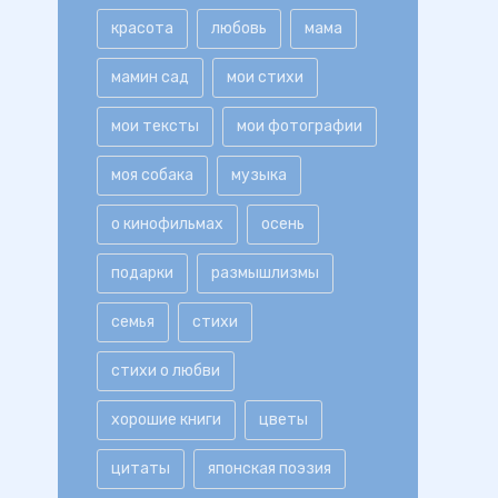
красота
любовь
мама
мамин сад
мои стихи
мои тексты
мои фотографии
моя собака
музыка
о кинофильмах
осень
подарки
размышлизмы
семья
стихи
стихи о любви
хорошие книги
цветы
цитаты
японская поэзия