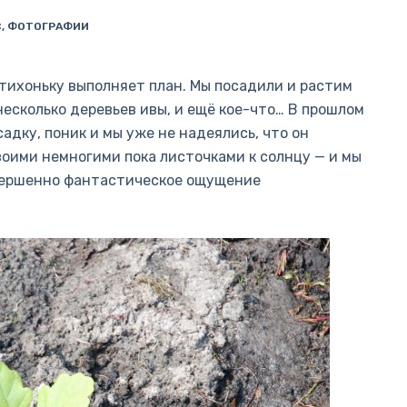
С
,
ФОТОГРАФИИ
отихоньку выполняет план. Мы посадили и растим
 несколько деревьев ивы, и ещё кое-что… В прошлом
адку, поник и мы уже не надеялись, что он
воими немногими пока листочками к солнцу — и мы
овершенно фантастическое ощущение