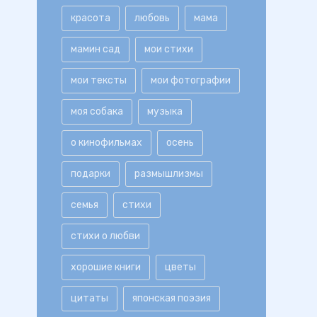
красота
любовь
мама
мамин сад
мои стихи
мои тексты
мои фотографии
моя собака
музыка
о кинофильмах
осень
подарки
размышлизмы
семья
стихи
стихи о любви
хорошие книги
цветы
цитаты
японская поэзия