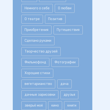
Немного о себе
О любви
О театре
Позитив
Приобретения
Путешествия
Сделано руками
Творчество друзей
Фильмофонд
Фотографии
Хорошие стихи
вегетарианство
дача
дачные зарисовки
друзья
зверьё моё
кино
книги