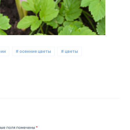
фии
# осенние цветы
# цветы
ные поля помечены
*