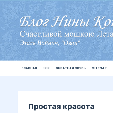
П
е
р
е
й
т
и
к
с
у
ГЛАВНАЯ
ЖЖ
ОБРАТНАЯ СВЯЗЬ
SITEMAP
т
и
Простая красота