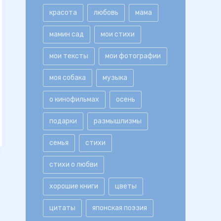
красота
любовь
мама
мамин сад
мои стихи
мои тексты
мои фотографии
моя собака
музыка
о кинофильмах
осень
подарки
размышлизмы
семья
стихи
стихи о любви
хорошие книги
цветы
цитаты
японская поэзия