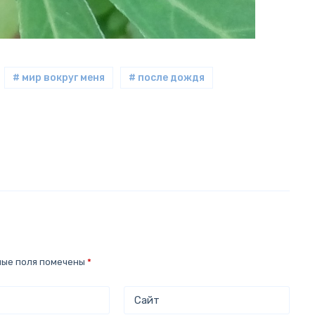
# мир вокруг меня
# после дождя
ные поля помечены
*
Сайт