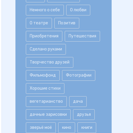
Немного о себе
О любви
О театре
Позитив
Приобретения
Путешествия
Сделано руками
Творчество друзей
Фильмофонд
Фотографии
Хорошие стихи
вегетарианство
дача
дачные зарисовки
друзья
зверьё моё
кино
книги