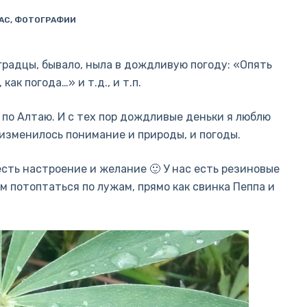
АС
,
ФОТОГРАФИИ
градцы, бывало, ныла в дождливую погоду: «Опять
как погода…» и т.д., и т.п.
е по Алтаю. И с тех пор дождливые деньки я люблю
изменилось понимание и природы, и погоды.
есть настроение и желание 🙂 У нас есть резиновые
м потоптаться по лужам, прямо как свинка Пеппа и