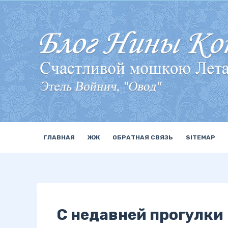
П
е
р
е
й
т
и
к
с
у
ГЛАВНАЯ
ЖЖ
ОБРАТНАЯ СВЯЗЬ
SITEMAP
т
и
С недавней прогулки