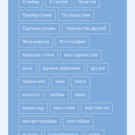
О любви
О театре
Позитив
Приобретения
Путешествия
Сделано руками
Творчество друзей
Фильмофонд
Фотографии
Хорошие стихи
вегетарианство
дача
дачные зарисовки
друзья
зверьё моё
кино
книги
красота
любовь
мама
мамин сад
мои стихи
мои тексты
мои фотографии
моя собака
музыка
о кинофильмах
осень