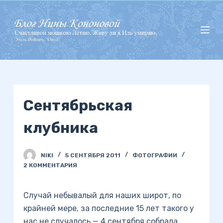
П
е
р
е
й
т
и
Сентябрьская
к
с
клубника
у
т
и
NIKI
5 СЕНТЯБРЯ 2011
ФОТОГРАФИИ
2 КОММЕНТАРИЯ
Случай небывалый для наших широт, по
крайней мере, за последние 15 лет такого у
нас не случалось — 4 сентября собрала