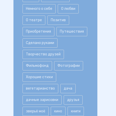
Немного о себе
О любви
О театре
Позитив
Приобретения
Путешествия
Сделано руками
Творчество друзей
Фильмофонд
Фотографии
Хорошие стихи
вегетарианство
дача
дачные зарисовки
друзья
зверьё моё
кино
книги