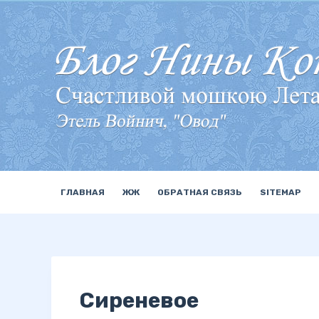
П
е
р
е
й
т
и
к
с
у
ГЛАВНАЯ
ЖЖ
ОБРАТНАЯ СВЯЗЬ
SITEMAP
т
и
Сиреневое