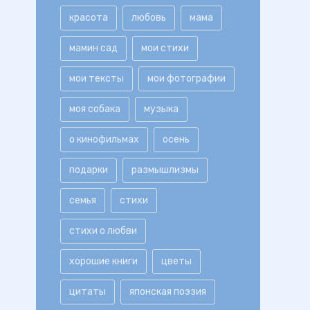
красота
любовь
мама
мамин сад
мои стихи
мои тексты
мои фотографии
моя собака
музыка
о кинофильмах
осень
подарки
размышлизмы
семья
стихи
стихи о любви
хорошие книги
цветы
цитаты
японская поэзия