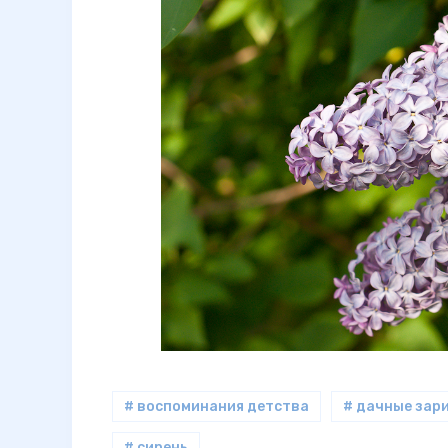
# воспоминания детства
# дачные зар
# сирень