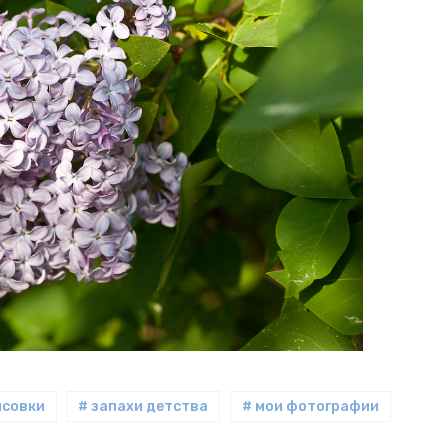
исовки
# запахи детства
# мои фотографии