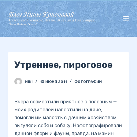
П
е
р
е
й
т
и
Утреннее, пироговое
к
с
у
NIKI
13 ИЮНЯ 2011
ФОТОГРАФИИ
т
и
Вчера совместили приятное с полезным —
моих родителей навестили на даче,
помогли им малость с дачным хозяйством,
выгуляли себя и собаку. Нафотографировали
дачной флоры и фауны, правда, на мамин