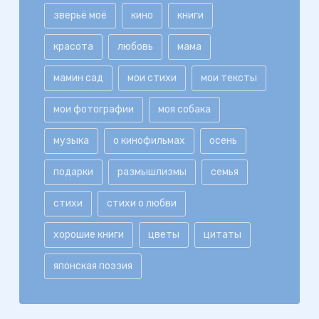
зверьё моё
кино
книги
красота
любовь
мама
мамин сад
мои стихи
мои тексты
мои фотографии
моя собака
музыка
о кинофильмах
осень
подарки
размышлизмы
семья
стихи
стихи о любви
хорошие книги
цветы
цитаты
японская поэзия