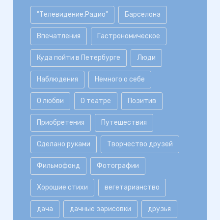
"Телевидение.Радио"
Барселона
Впечатления
Гастрономическое
Куда пойти в Петербурге
Люди
Наблюдения
Немного о себе
О любви
О театре
Позитив
Приобретения
Путешествия
Сделано руками
Творчество друзей
Фильмофонд
Фотографии
Хорошие стихи
вегетарианство
дача
дачные зарисовки
друзья