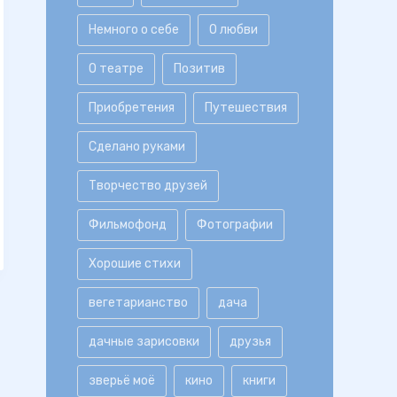
Немного о себе
О любви
О театре
Позитив
Приобретения
Путешествия
Сделано руками
Творчество друзей
Фильмофонд
Фотографии
Хорошие стихи
вегетарианство
дача
дачные зарисовки
друзья
зверьё моё
кино
книги