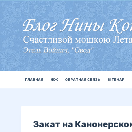
П
е
р
е
й
т
и
к
с
у
ГЛАВНАЯ
ЖЖ
ОБРАТНАЯ СВЯЗЬ
SITEMAP
т
и
Закат на Канонерско