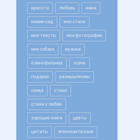
красота
любовь
мама
мамин сад
мои стихи
мои тексты
мои фотографии
моя собака
музыка
о кинофильмах
осень
подарки
размышлизмы
семья
стихи
стихи о любви
хорошие книги
цветы
цитаты
японская поэзия