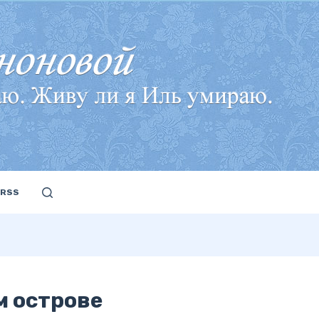
RSS
м острове