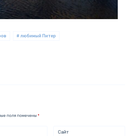
ров
# любимый Питер
ные поля помечены
*
Сайт