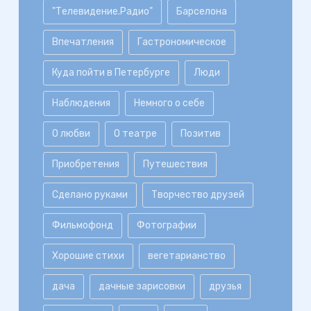
"Телевидение.Радио"
Барселона
Впечатления
Гастрономическое
Куда пойти в Петербурге
Люди
Наблюдения
Немного о себе
О любви
О театре
Позитив
Приобретения
Путешествия
Сделано руками
Творчество друзей
Фильмофонд
Фотографии
Хорошие стихи
вегетарианство
дача
дачные зарисовки
друзья