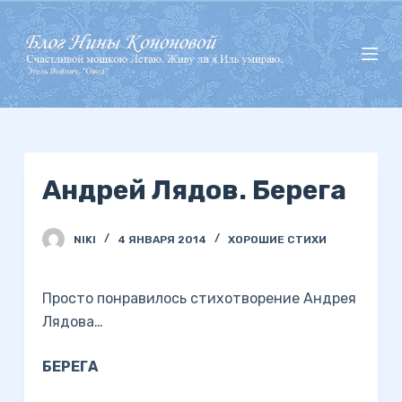
П
е
р
е
й
т
и
Андрей Лядов. Берега
к
с
у
NIKI
4 ЯНВАРЯ 2014
ХОРОШИЕ СТИХИ
т
и
Просто понравилось стихотворение Андрея
Лядова…
БЕРЕГА