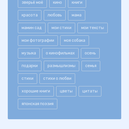
зверьё моё
кино
книги
красота
любовь
мама
мамин сад
мои стихи
мои тексты
мои фотографии
моя собака
музыка
о кинофильмах
осень
подарки
размышлизмы
семья
стихи
стихи о любви
хорошие книги
цветы
цитаты
японская поэзия