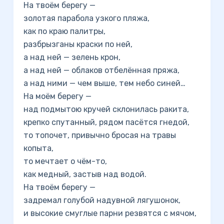
На твоём берегу —
золотая парабола узкого пляжа,
как по краю палитры,
разбрызганы краски по ней,
а над ней — зелень крон,
а над ней — облаков отбелённая пряжа,
а над ними — чем выше, тем небо синей…
На моём берегу —
над подмытою кручей склонилась ракита,
крепко спутанный, рядом пасётся гнедой,
то топочет, привычно бросая на травы
копыта,
то мечтает о чём-то,
как медный, застыв над водой.
На твоём берегу —
задремал голубой надувной лягушонок,
и высокие смуглые парни резвятся с мячом,