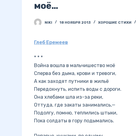
моё…
NIKI
18 НОЯБРЯ 2013
ХОРОШИЕ СТИХИ
Глеб Еремеев
* * *
Война вошла в мальчишество моё
Сперва без дыма, крови и тревоги,
А как заходят путники в жильё
Передохнуть, испить воды с дороги.
Она хлебами шла из-за реки,
Оттуда, где закаты занимались,—
Подолгу, помню, теплились штыки,
Пока солдаты в гору подымались.
Попарно, кучками, по одному,