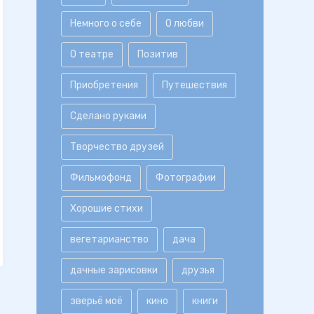
Немного о себе
О любви
О театре
Позитив
Приобретения
Путешествия
Сделано руками
Творчество друзей
Фильмофонд
Фотографии
Хорошие стихи
вегетарианство
дача
дачные зарисовки
друзья
зверьё моё
кино
книги