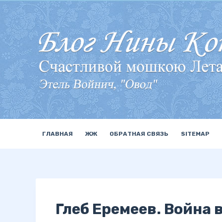
П
е
р
е
й
т
и
к
с
у
ГЛАВНАЯ
ЖЖ
ОБРАТНАЯ СВЯЗЬ
SITEMAP
т
и
Глеб Еремеев. Война