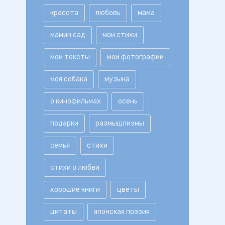
красота
любовь
мама
мамин сад
мои стихи
мои тексты
мои фотографии
моя собака
музыка
о кинофильмах
осень
подарки
размышлизмы
семья
стихи
стихи о любви
хорошие книги
цветы
цитаты
японская поэзия