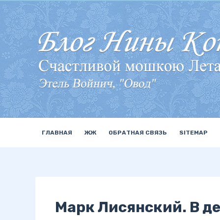
П
е
р
е
й
т
и
к
с
у
ГЛАВНАЯ
ЖЖ
ОБРАТНАЯ СВЯЗЬ
SITEMAP
т
и
Марк Лисянский. В д