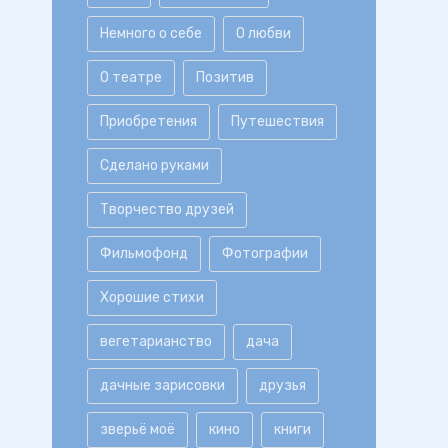
Немного о себе
О любви
О театре
Позитив
Приобретения
Путешествия
Сделано руками
Творчество друзей
Фильмофонд
Фотографии
Хорошие стихи
вегетарианство
дача
дачные зарисовки
друзья
зверьё моё
кино
книги