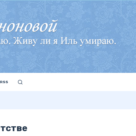
RSS
етстве