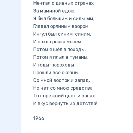
Мечтал о дивных странах
За маминой едою.
Я был большим и сильным,
Глядел орлиным взором.
Ингул был синим-синим,
И пахла речка морем.
Потом я шёл в походы,
Потом я плыл в туманы.
И годы-пароходы
Прошли все океаны.
Со мной восток и запад,
Но нет со мною средства
Тот прежний цвет и запах
И вкус вернуть из детства!
1966