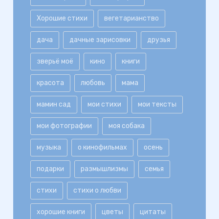
Хорошие стихи
вегетарианство
дача
дачные зарисовки
друзья
зверьё моё
кино
книги
красота
любовь
мама
мамин сад
мои стихи
мои тексты
мои фотографии
моя собака
музыка
о кинофильмах
осень
подарки
размышлизмы
семья
стихи
стихи о любви
хорошие книги
цветы
цитаты