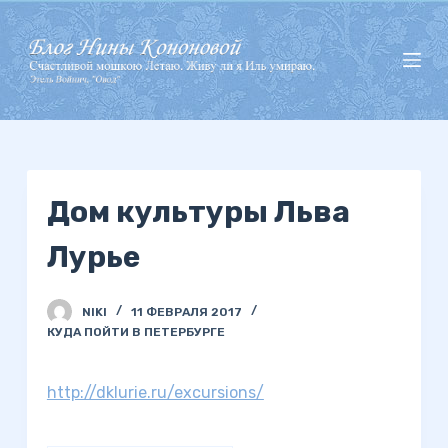
П
е
р
е
й
т
и
Дом культуры Льва
к
с
Лурье
у
т
и
NIKI
11 ФЕВРАЛЯ 2017
КУДА ПОЙТИ В ПЕТЕРБУРГЕ
http://dklurie.ru/excursions/