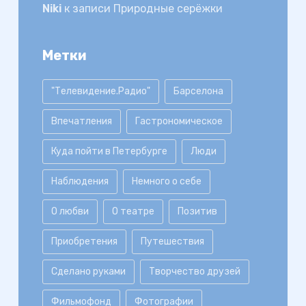
Niki
к записи
Природные серёжки
Метки
"Телевидение.Радио"
Барселона
Впечатления
Гастрономическое
Куда пойти в Петербурге
Люди
Наблюдения
Немного о себе
О любви
О театре
Позитив
Приобретения
Путешествия
Сделано руками
Творчество друзей
Фильмофонд
Фотографии