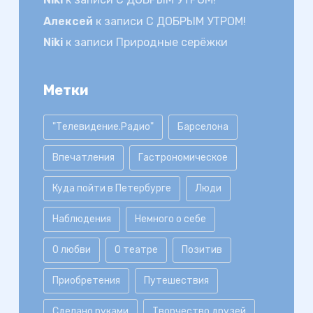
Алексей
к записи
С ДОБРЫМ УТРОМ!
Niki
к записи
Природные серёжки
Метки
"Телевидение.Радио"
Барселона
Впечатления
Гастрономическое
Куда пойти в Петербурге
Люди
Наблюдения
Немного о себе
О любви
О театре
Позитив
Приобретения
Путешествия
Сделано руками
Творчество друзей