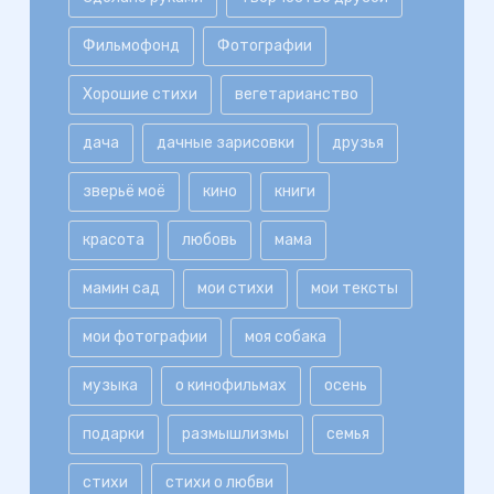
Фильмофонд
Фотографии
Хорошие стихи
вегетарианство
дача
дачные зарисовки
друзья
зверьё моё
кино
книги
красота
любовь
мама
мамин сад
мои стихи
мои тексты
мои фотографии
моя собака
музыка
о кинофильмах
осень
подарки
размышлизмы
семья
стихи
стихи о любви