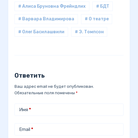
# Алиса Бруновна Фрейндлих
# БДТ
# Варвара Владимирова
# О театре
# Олег Басилашвили
# Э. Томпсон
Ответить
Ваш адрес email не будет опубликован.
Обязательные поля помечены
*
Имя
*
Email
*