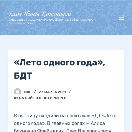
П
е
р
е
й
т
и
«Лето одного года»,
к
с
БДТ
у
т
и
NIKI
27 МАРТА 2011
КУДА ПОЙТИ В ПЕТЕРБУРГЕ
В пятницу сходили на спектакль БДТ «Лето
одного года». В главных ролях — Алиса
Бруновна Фрейндлих, Олег Валерианович