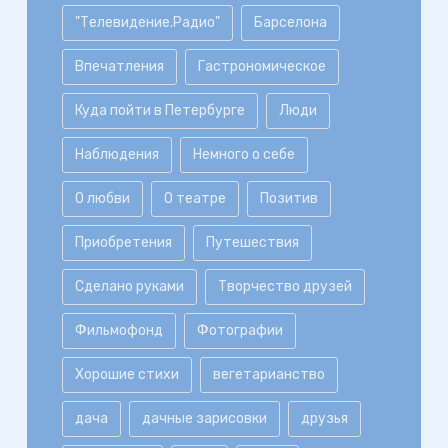
"Телевидение.Радио"
Барселона
Впечатления
Гастрономическое
Куда пойти в Петербурге
Люди
Наблюдения
Немного о себе
О любви
О театре
Позитив
Приобретения
Путешествия
Сделано руками
Творчество друзей
Фильмофонд
Фотографии
Хорошие стихи
вегетарианство
дача
дачные зарисовки
друзья