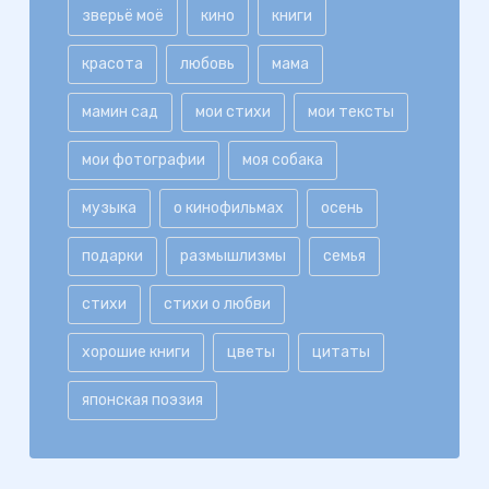
зверьё моё
кино
книги
красота
любовь
мама
мамин сад
мои стихи
мои тексты
мои фотографии
моя собака
музыка
о кинофильмах
осень
подарки
размышлизмы
семья
стихи
стихи о любви
хорошие книги
цветы
цитаты
японская поэзия