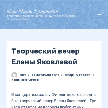
П
е
р
е
й
т
и
Творческий вечер
к
с
Елены Яковлевой
у
т
и
NIKI
27 ФЕВРАЛЯ 2011
ЛЮДИ
,
О ТЕАТРЕ
6 КОММЕНТАРИЕВ
В концертном зале у Финляндского сегодня
был творческий вечер Елены Яковлевой. Три
часа ответов на вопросы любопытных