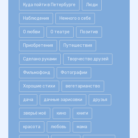
Куда пойти в Петербурге
Люди
Наблюдения
Немного о себе
О любви
О театре
Позитив
Приобретения
Путешествия
Сделано руками
Творчество друзей
Фильмофонд
Фотографии
Хорошие стихи
вегетарианство
дача
дачные зарисовки
друзья
зверьё моё
кино
книги
красота
любовь
мама