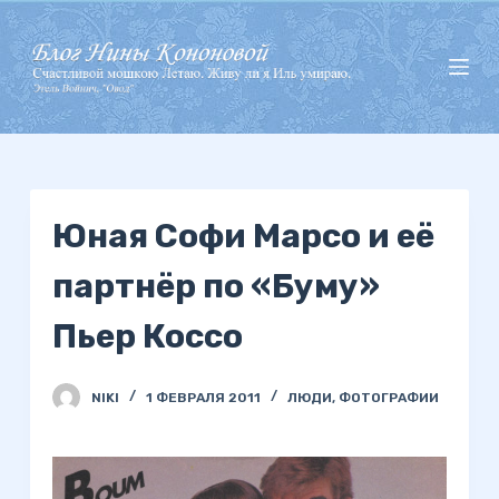
П
е
р
е
й
т
и
Юная Софи Марсо и её
к
с
партнёр по «Буму»
у
т
Пьер Коссо
и
NIKI
1 ФЕВРАЛЯ 2011
ЛЮДИ
,
ФОТОГРАФИИ