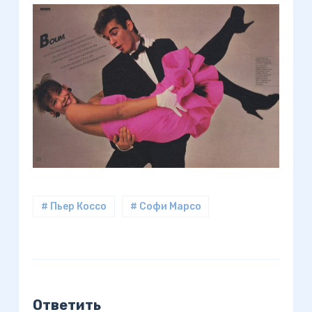
# Пьер Коссо
# Софи Марсо
Ответить