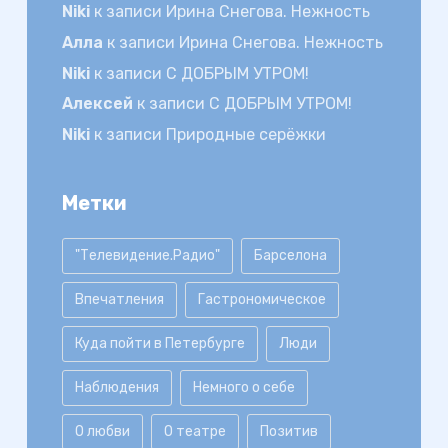
Niki
к записи
Ирина Снегова. Нежность
Алла
к записи
Ирина Снегова. Нежность
Niki
к записи
С ДОБРЫМ УТРОМ!
Алексей
к записи
С ДОБРЫМ УТРОМ!
Niki
к записи
Природные серёжки
Метки
"Телевидение.Радио"
Барселона
Впечатления
Гастрономическое
Куда пойти в Петербурге
Люди
Наблюдения
Немного о себе
О любви
О театре
Позитив