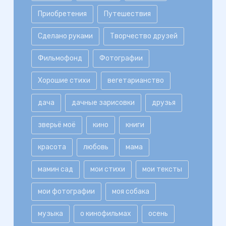
Приобретения
Путешествия
Сделано руками
Творчество друзей
Фильмофонд
Фотографии
Хорошие стихи
вегетарианство
дача
дачные зарисовки
друзья
зверьё моё
кино
книги
красота
любовь
мама
мамин сад
мои стихи
мои тексты
мои фотографии
моя собака
музыка
о кинофильмах
осень