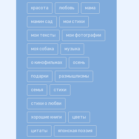
красота
любовь
мама
мамин сад
мои стихи
мои тексты
мои фотографии
моя собака
музыка
о кинофильмах
осень
подарки
размышлизмы
семья
стихи
стихи о любви
хорошие книги
цветы
цитаты
японская поэзия