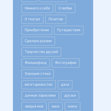
Немного о себе
О любви
О театре
Позитив
Приобретения
Путешествия
Сделано руками
Творчество друзей
Фильмофонд
Фотографии
Хорошие стихи
вегетарианство
дача
дачные зарисовки
друзья
зверьё моё
кино
книги