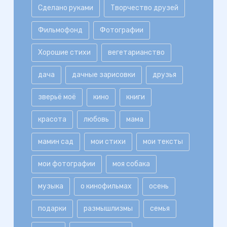
Сделано руками
Творчество друзей
Фильмофонд
Фотографии
Хорошие стихи
вегетарианство
дача
дачные зарисовки
друзья
зверьё моё
кино
книги
красота
любовь
мама
мамин сад
мои стихи
мои тексты
мои фотографии
моя собака
музыка
о кинофильмах
осень
подарки
размышлизмы
семья