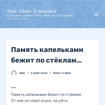
П
е
р
е
й
т
и
Память капельками
к
с
бежит по стёклам…
у
т
и
NIKI
3 МАЯ 2021
МОИ СТИХИ
***
Память капельками бежит по стёклам,
От неё не спрятаться, не уйти,