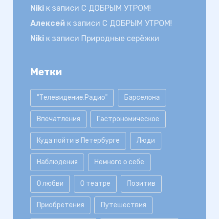
Niki
к записи
С ДОБРЫМ УТРОМ!
Алексей
к записи
С ДОБРЫМ УТРОМ!
Niki
к записи
Природные серёжки
Метки
"Телевидение.Радио"
Барселона
Впечатления
Гастрономическое
Куда пойти в Петербурге
Люди
Наблюдения
Немного о себе
О любви
О театре
Позитив
Приобретения
Путешествия