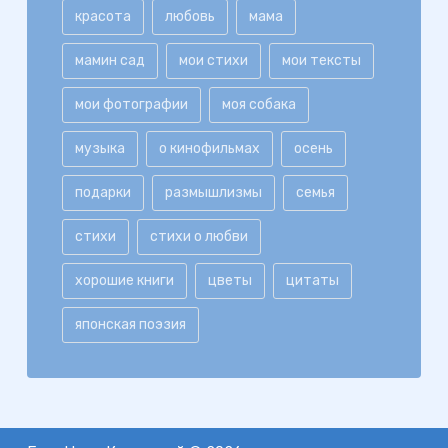
красота
любовь
мама
мамин сад
мои стихи
мои тексты
мои фотографии
моя собака
музыка
о кинофильмах
осень
подарки
размышлизмы
семья
стихи
стихи о любви
хорошие книги
цветы
цитаты
японская поэзия