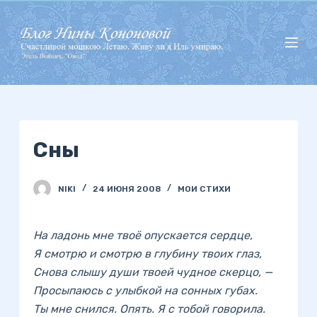
П
е
р
е
й
т
и
Сны
к
с
у
NIKI
24 ИЮНЯ 2008
МОИ СТИХИ
т
и
На ладонь мне твоё опускается сердце,
Я смотрю и смотрю в глубину твоих глаз,
Снова слышу души твоей чудное скерцо, —
Просыпаюсь с улыбкой на сонных губах.
Ты мне снился. Опять. Я с тобой говорила.