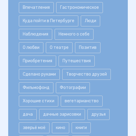
Впечатления
Гастрономическое
Куда пойти в Петербурге
Люди
Наблюдения
Немного о себе
О любви
О театре
Позитив
Приобретения
Путешествия
Сделано руками
Творчество друзей
Фильмофонд
Фотографии
Хорошие стихи
вегетарианство
дача
дачные зарисовки
друзья
зверьё моё
кино
книги