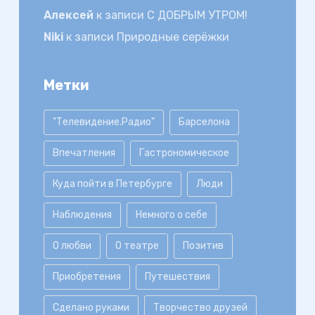
Алексей
к записи
С ДОБРЫМ УТРОМ!
Niki
к записи
Природные серёжки
Метки
"Телевидение.Радио"
Барселона
Впечатления
Гастрономическое
Куда пойти в Петербурге
Люди
Наблюдения
Немного о себе
О любви
О театре
Позитив
Приобретения
Путешествия
Сделано руками
Творчество друзей