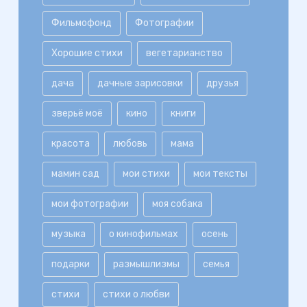
Фильмофонд
Фотографии
Хорошие стихи
вегетарианство
дача
дачные зарисовки
друзья
зверьё моё
кино
книги
красота
любовь
мама
мамин сад
мои стихи
мои тексты
мои фотографии
моя собака
музыка
о кинофильмах
осень
подарки
размышлизмы
семья
стихи
стихи о любви