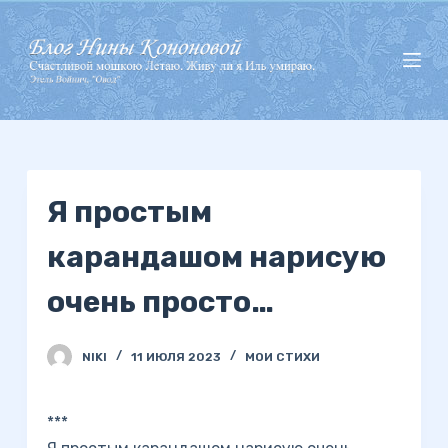
П
е
р
е
й
т
и
Я простым
к
с
карандашом нарисую
у
т
очень просто…
и
NIKI
11 ИЮЛЯ 2023
МОИ СТИХИ
***